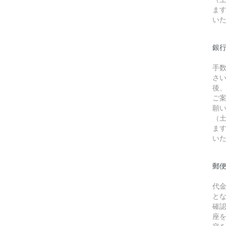
ま
い
銀行
手
さ
後
ご
願
（
ま
い
郵
代
と
確
座