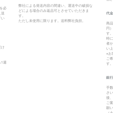
弊社による発送内容の間違い、運送中の破損な
を必
どによる場合のみ返品可とさせていただきま
え送
代
す。
ざい
ただし未使用に限ります。送料弊社負担。
商品
円）
す
時
者か
受け
い
※
ご
1週
す
銀
手
さ
後
ご
願
（