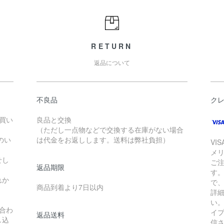
RETURN
返品について
不良品
ク
お買い
良品と交換
（ただし一点物などで交換する在庫がない場合
のい
は代金をお返しします。送料は弊社負担）
VI
メ
せし
ご
返品期限
す
れか
で
商品到着より7日以内
詳
い
合わ
イ
返品送料
し込
信