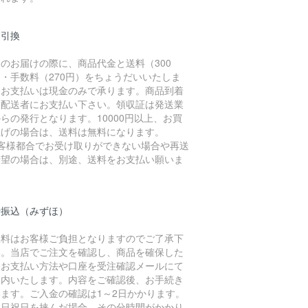
金引換
のお届けの際に、商品代金と送料（300
・手数料（270円）をちょうだいいたしま
。お支払いは現金のみで承ります。商品到着
に配送者にお支払い下さい。領収証は発送業
らの発行となります。10000円以上、お買
上げの場合は、送料は無料になります。
お客様都合でお受け取りができない場合や再送
希望の場合は、別途、送料をお支払い願いま
。
行振込（みずほ）
数料はお客様ご負担となりますのでご了承下
い。当店でご注文を確認し、商品を確保した
、お支払い方法や口座を受注確認メールにて
案内いたします。内容をご確認後、お手続き
います。ご入金の確認は1～2日かかります。
土日祝日を挟んだ場合、その分時間がかかり