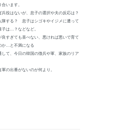
り合います。
ば兵役はないが、息子の選択や夫の反応は？
入隊する？ 息子はシゴキやイジメに遭って
様子は…？などなど。
が良すぎても喜べない、悪ければ悪いで育て
のか…と不満になる
通して、今日の韓国の徴兵や軍、家族のリア
は軍の出番がないのが何より。