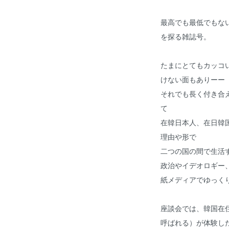
最高でも最低でもない
を探る雑誌号。
たまにとてもカッコ
けない面もありーー
それでも長く付き合
て
在韓日本人、在日韓
理由や形で
二つの国の間で生活
政治やイデオロギー、
紙メディアでゆっく
座談会では、韓国在
呼ばれる）が体験し