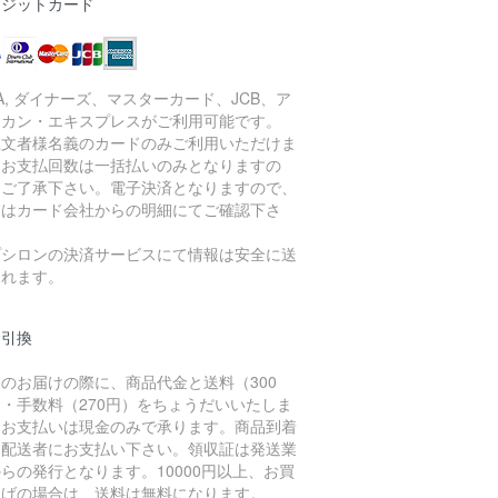
レジットカード
SA, ダイナーズ、マスターカード、JCB、ア
リカン・エキスプレスがご利用可能です。
注文者様名義のカードのみご利用いただけま
。お支払回数は一括払いのみとなりますの
、ご了承下さい。電子決済となりますので、
細はカード会社からの明細にてご確認下さ
。
プシロンの決済サービスにて情報は安全に送
されます。
金引換
のお届けの際に、商品代金と送料（300
・手数料（270円）をちょうだいいたしま
。お支払いは現金のみで承ります。商品到着
に配送者にお支払い下さい。領収証は発送業
らの発行となります。10000円以上、お買
上げの場合は、送料は無料になります。