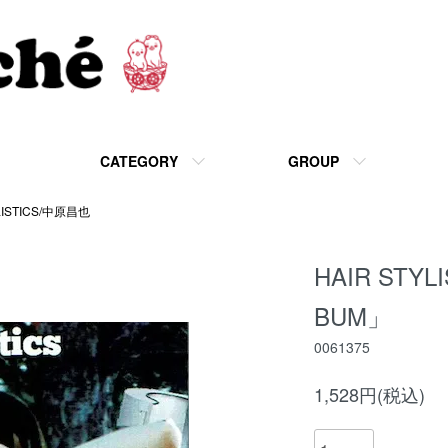
CATEGORY
GROUP
LISTICS/中原昌也
HAIR STYL
BUM」
0061375
1,528円(税込)