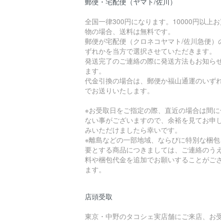
郵便・宅配便（ヤマト/佐川）
全国一律300円になります。10000円以上
物の場合、送料は無料です。
郵便が宅配便（クロネコヤマト/佐川急便）
ずれかを当方で選択させていただきます。
発送完了のご連絡の際に発送方法もお知ら
ます。
代金引換の場合は、郵便か福山通運のいず
でお送りいたします。
※お受取日をご指定の際、直近の場合は間に
ない事がございますので、余裕を見てお申
みいただけましたら幸いです。
※離島などの一部地域、ならびに特別な梱包
要とする商品につきましては、ご連絡のう
料や梱包代金を追加でお願いすることがご
ます。
店頭受取
東京・中野のタコシェ実店舗にご来店、お