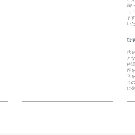
願
（
ま
い
郵
代
と
確
座
容
金
に