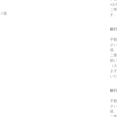
※
ご
1週
す
銀
手
さ
後
ご
願
（
ま
い
銀行
手
さ
後
ご