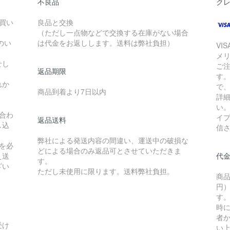
不良品
ク
お買い
良品と交換
（ただし一点物などで交換する在庫がない場合
のい
は代金をお返しします。送料は弊社負担）
VI
メ
せし
ご
返品期限
す
れか
で
商品到着より7日以内
詳
い
合わ
イ
返品送料
し込
信
弊社による発送内容の間違い、運送中の破損な
を必
どによる場合のみ返品可とさせていただきま
え送
代
す。
ざい
ただし未使用に限ります。送料弊社負担。
商品
円）
す
時
者か
受け
い