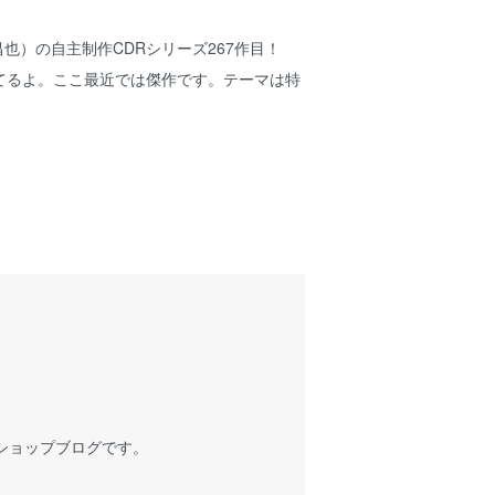
中原昌也）の自主制作CDRシリーズ267作目！
てるよ。ここ最近では傑作です。テーマは特
ショップブログです。