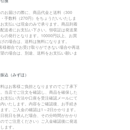
金引換
のお届けの際に、商品代金と送料（300
・手数料（270円）をちょうだいいたしま
。お支払いは現金のみで承ります。商品到着
に配送者にお支払い下さい。領収証は発送業
らの発行となります。10000円以上、お買
上げの場合は、送料は無料になります。
お客様都合でお受け取りができない場合や再送
希望の場合は、別途、送料をお支払い願いま
。
行振込（みずほ）
数料はお客様ご負担となりますのでご了承下
い。当店でご注文を確認し、商品を確保した
、お支払い方法や口座を受注確認メールにて
案内いたします。内容をご確認後、お手続き
います。ご入金の確認は1～2日かかります。
土日祝日を挟んだ場合、その分時間がかかり
すのでご注意ください）ご入金確認後に発送
たします。