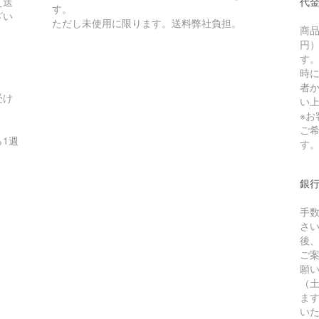
え送
代
す。
ざい
ただし未使用に限ります。送料弊社負担。
商品
円）
す
時
者か
受け
い
※
ご
1週
す
銀
手
さ
後
ご
願
（
ま
い