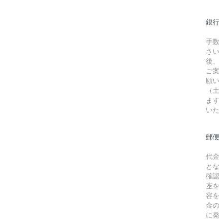
銀行
手
さ
後
ご
願
（
ま
い
郵
代
と
確
座
容
金
に