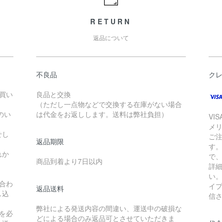
RETURN
返品について
不良品
ク
お買い
良品と交換
（ただし一点物などで交換する在庫がない場合
のい
は代金をお返しします。送料は弊社負担）
VI
メ
せし
ご
返品期限
す
れか
で
商品到着より7日以内
詳
い
合わ
イ
返品送料
し込
信
弊社による発送内容の間違い、運送中の破損な
を必
どによる場合のみ返品可とさせていただきま