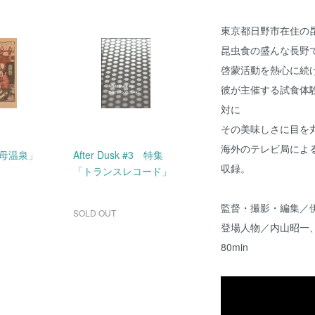
東京都日野市在住の
昆虫食の盛んな長野
啓蒙活動を熱心に続
彼が主催する試食体
対に
その美味しさに目を
海外のテレビ局によ
母温泉」
After Dusk #3 特集
収録。
「トランスレコード」
監督・撮影・編集／
SOLD OUT
登場人物／内山昭一
80min