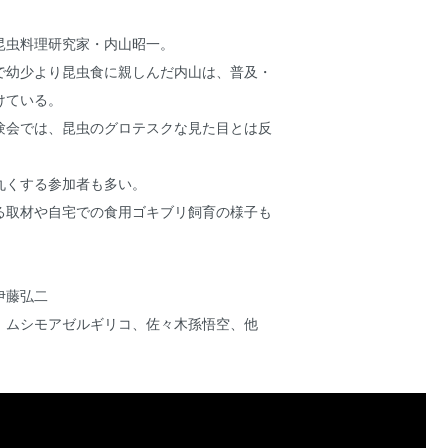
昆虫料理研究家・内山昭一。
で幼少より昆虫食に親しんだ内山は、普及・
けている。
験会では、昆虫のグロテスクな見た目とは反
丸くする参加者も多い。
る取材や自宅での食用ゴキブリ飼育の様子も
伊藤弘二
、ムシモアゼルギリコ、佐々木孫悟空、他