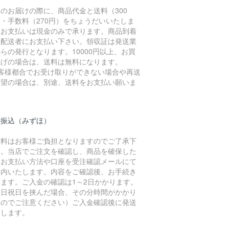
のお届けの際に、商品代金と送料（300
・手数料（270円）をちょうだいいたしま
。お支払いは現金のみで承ります。商品到着
に配送者にお支払い下さい。領収証は発送業
らの発行となります。10000円以上、お買
上げの場合は、送料は無料になります。
お客様都合でお受け取りができない場合や再送
希望の場合は、別途、送料をお支払い願いま
。
行振込（みずほ）
数料はお客様ご負担となりますのでご了承下
い。当店でご注文を確認し、商品を確保した
、お支払い方法や口座を受注確認メールにて
案内いたします。内容をご確認後、お手続き
います。ご入金の確認は1～2日かかります。
土日祝日を挟んだ場合、その分時間がかかり
すのでご注意ください）ご入金確認後に発送
たします。