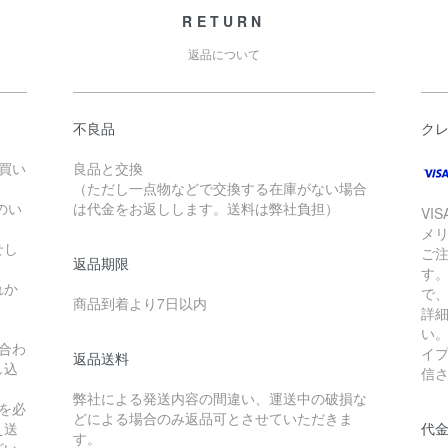
RETURN
返品について
不良品
ク
お買い
良品と交換
（ただし一点物などで交換する在庫がない場合
のい
は代金をお返しします。送料は弊社負担）
VI
メ
せし
ご
返品期限
す
れか
で
商品到着より7日以内
詳
い
合わ
イ
返品送料
し込
信
弊社による発送内容の間違い、運送中の破損な
を必
どによる場合のみ返品可とさせていただきま
え送
代
す。
ざい