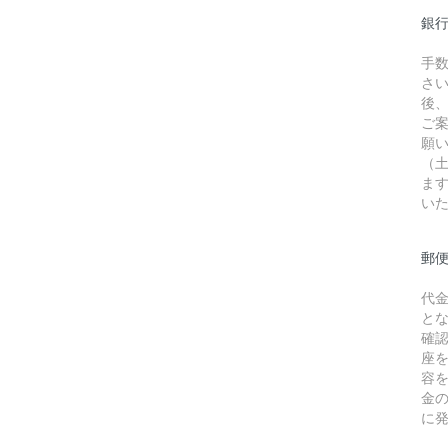
銀行
手
さ
後
ご
願
（
ま
い
郵
代
と
確
座
容
金
に