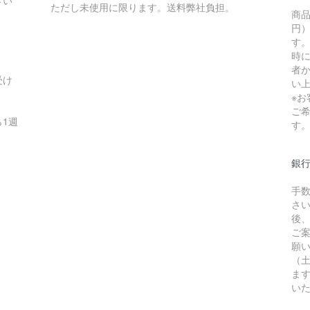
ただし未使用に限ります。送料弊社負担。
商品
円）
す
時
者か
受け
い
※
ご
1週
す
銀
手
さ
後
ご
願
（
ま
い