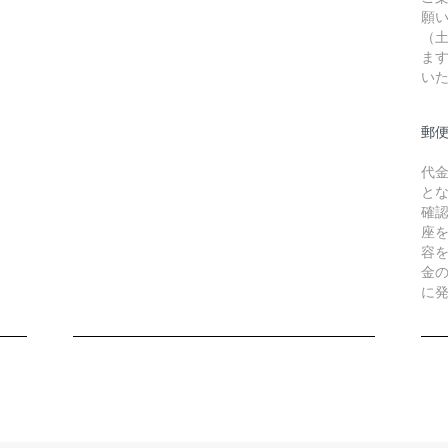
願
（
ま
い
郵
代
と
確
座
容
金
に