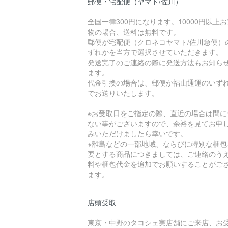
郵便・宅配便（ヤマト/佐川）
全国一律300円になります。10000円以上
物の場合、送料は無料です。
郵便が宅配便（クロネコヤマト/佐川急便）
ずれかを当方で選択させていただきます。
発送完了のご連絡の際に発送方法もお知ら
ます。
代金引換の場合は、郵便か福山通運のいず
でお送りいたします。
※お受取日をご指定の際、直近の場合は間に
ない事がございますので、余裕を見てお申
みいただけましたら幸いです。
※離島などの一部地域、ならびに特別な梱包
要とする商品につきましては、ご連絡のう
料や梱包代金を追加でお願いすることがご
ます。
店頭受取
東京・中野のタコシェ実店舗にご来店、お