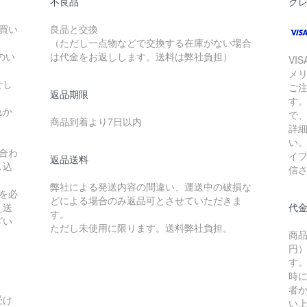
不良品
ク
お買い
良品と交換
（ただし一点物などで交換する在庫がない場合
のい
は代金をお返しします。送料は弊社負担）
VI
メ
せし
ご
返品期限
す
れか
で
商品到着より7日以内
詳
い
合わ
イ
返品送料
し込
信
弊社による発送内容の間違い、運送中の破損な
を必
どによる場合のみ返品可とさせていただきま
え送
代
す。
ざい
ただし未使用に限ります。送料弊社負担。
商品
円）
す
時
者か
受け
い