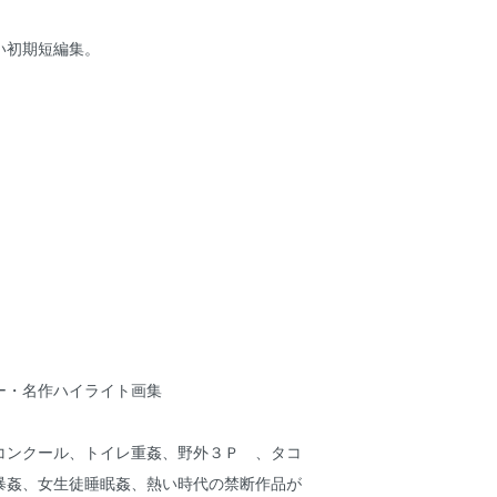
い初期短編集。
ー・名作ハイライト画集
コンクール、トイレ重姦、野外３Ｐ 、タコ
暴姦、女生徒睡眠姦、熱い時代の禁断作品が