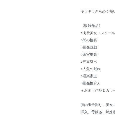
キラキラきらめく熱
《収録作品》
○肉欲美女コンクール
○闇の性宴
○暴姦遊戯
○密室重姦
○三重露出
○人魚の戯れ
○淫楽家主
○暴姦性狩人
＋おまけ作品＆カラ
膣内玉子割り、美女
挿入、母娘姦、姉妹