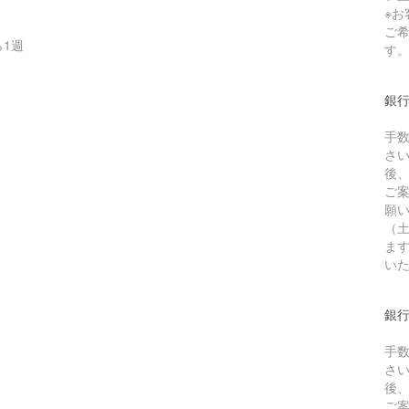
※
ご
1週
す
銀
手
さ
後
ご
願
（
ま
い
銀行
手
さ
後
ご