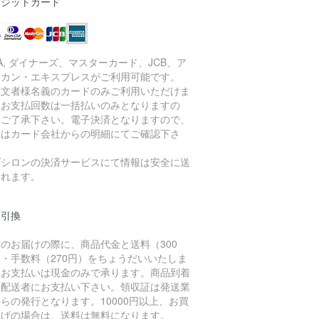
レジットカード
SA, ダイナーズ、マスターカード、JCB、ア
リカン・エキスプレスがご利用可能です。
注文者様名義のカードのみご利用いただけま
。お支払回数は一括払いのみとなりますの
、ご了承下さい。電子決済となりますので、
細はカード会社からの明細にてご確認下さ
。
プシロンの決済サービスにて情報は安全に送
されます。
金引換
のお届けの際に、商品代金と送料（300
・手数料（270円）をちょうだいいたしま
。お支払いは現金のみで承ります。商品到着
に配送者にお支払い下さい。領収証は発送業
らの発行となります。10000円以上、お買
上げの場合は、送料は無料になります。