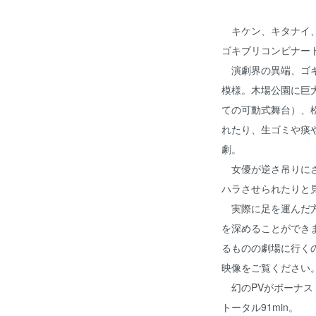
キケン、キタナイ、
ゴキブリコンビナート
演劇界の異端、ゴキ
模様。木場公園に巨
ての可動式舞台）、
れたり、生ゴミや痰
劇。
女優が逆さ吊りにさ
ハラさせられたりと
実際に足を運んだ方
を深めることができ
るものの劇場に行く
映像をご覧ください
幻のPVがボーナス
トータル91min。