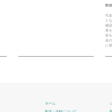
郵
代
と
確
座
容
金
に
ホーム
配送・送料について
R