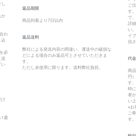
せし
ご
返品期限
す
れか
で
商品到着より7日以内
詳
い
合わ
イ
返品送料
し込
信
弊社による発送内容の間違い、運送中の破損な
を必
どによる場合のみ返品可とさせていただきま
え送
代
す。
ざい
ただし未使用に限ります。送料弊社負担。
商品
円）
す
時
者か
受け
い
※
ご
1週
す
銀