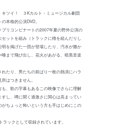
キツイ！ ３Kカルト・ミュージカル劇団
の本格的公演DVD。
ブリコンビナートの2007年夏の野外公演の
大セットを組み（トラックに櫓を組んだりし
松明を掲げた一団が登場したり、汚水が撒か
や唾まで飛び出し、花火があがる、暗黒音楽
れたり、男たちの前ばり一枚の熱演にハラ
見所はつきません。
も、歌の字幕もあるこの映像でさらに理解
ますし、噂に聞く過激さに関心は高まってい
のがちょっと怖いという方も手はじめにこの
。
トラックとして収録されています。