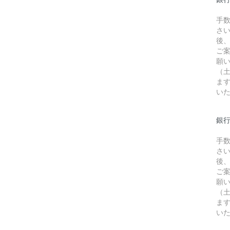
手
さ
後
ご
願
（
ま
い
銀行
手
さ
後
ご
願
（
ま
い