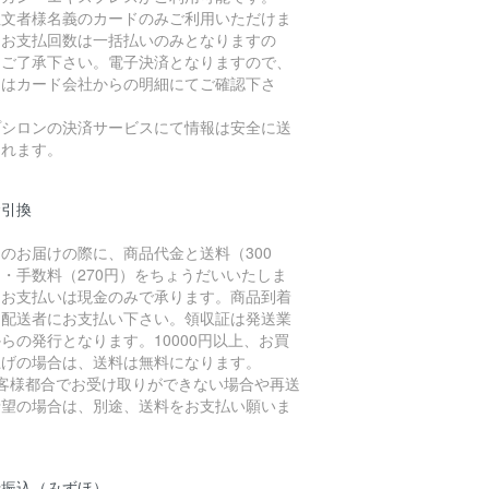
注文者様名義のカードのみご利用いただけま
。お支払回数は一括払いのみとなりますの
、ご了承下さい。電子決済となりますので、
細はカード会社からの明細にてご確認下さ
。
プシロンの決済サービスにて情報は安全に送
されます。
金引換
のお届けの際に、商品代金と送料（300
・手数料（270円）をちょうだいいたしま
。お支払いは現金のみで承ります。商品到着
に配送者にお支払い下さい。領収証は発送業
らの発行となります。10000円以上、お買
上げの場合は、送料は無料になります。
お客様都合でお受け取りができない場合や再送
希望の場合は、別途、送料をお支払い願いま
。
行振込（みずほ）