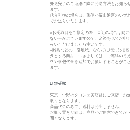
発送完了のご連絡の際に発送方法もお知ら
ます。
代金引換の場合は、郵便か福山通運のいず
でお送りいたします。
※お受取日をご指定の際、直近の場合は間に
ない事がございますので、余裕を見てお申
みいただけましたら幸いです。
※離島などの一部地域、ならびに特別な梱包
要とする商品につきましては、ご連絡のう
料や梱包代金を追加でお願いすることがご
ます。
店頭受取
東京・中野のタコシェ実店舗にご来店、お
取りとなります。
商品代金のみで、送料は発生しません。
お取り置き期間は、商品がご用意できてから
間となります。