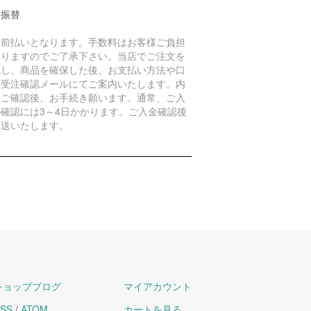
便振替
金前払いとなります。手数料はお客様ご負担
なりますのでご了承下さい。当店でご注文を
認し、商品を確保した後、お支払い方法や口
を受注確認メールにてご案内いたします。内
をご確認後、お手続き願います。通常、ご入
の確認には3～4日かかります。ご入金確認後
発送いたします。
ショップブログ
マイアカウント
SS
/
ATOM
カートを見る