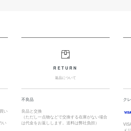
RETURN
返品について
不良品
ク
お買い
良品と交換
（ただし一点物などで交換する在庫がない場合
のい
は代金をお返しします。送料は弊社負担）
VI
メ