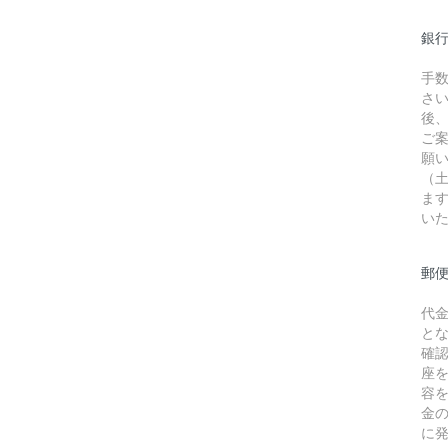
銀行
手
さ
後
ご
願
（
ま
い
郵
代
と
確
座
容
金
に