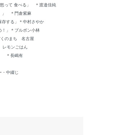
 怒って 食べる」 ＊渡邉佳純
！」 ＊門倉紫麻
保存する」＊中村さやか
め！」＊ブルボン小林
en! ぼくのまち 名古屋
」レモンごはん
」 ＊長嶋有
ラー・中綴じ