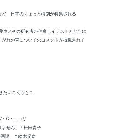
ど、日常のちょっと特別が特集される
。愛車とその所有者の仲良しイラストとともに
こがれの車についてのコメントが掲載されて
行きたいこんなとこ
W・C・ニコリ
きません」＊松田青子
映画評」＊鈴木収春