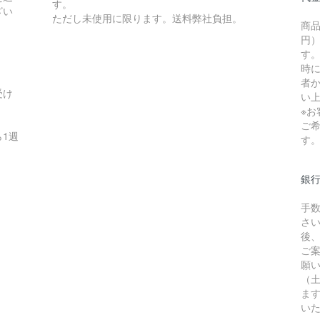
す。
ざい
ただし未使用に限ります。送料弊社負担。
商品
円）
す
時
者か
受け
い
※
ご
1週
す
銀
手
さ
後
ご
願
（
ま
い