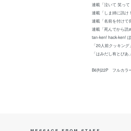
連載「泣いて 笑って
連載「しま姉に訊け
連載「名前を付けて
連載「死んでから読
tan-ken! hack-k
「20人前クッキング
「はみだし有とぴあ
B6判22P フルカ
MESSAGE FROM STAFF