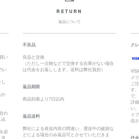
RETURN
返品について
不良品
ク
お買い
良品と交換
（ただし一点物などで交換する在庫がない場合
のい
は代金をお返しします。送料は弊社負担）
VI
メ
せし
ご
返品期限
す
れか
で
商品到着より7日以内
詳
い
合わ
イ
返品送料
し込
信
弊社による発送内容の間違い、運送中の破損な
を必
どによる場合のみ返品可とさせていただきま
え送
代