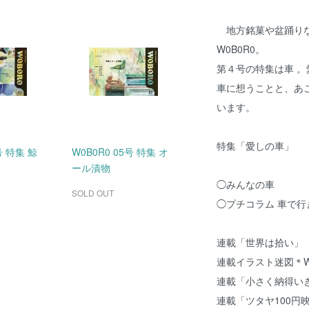
地方銘菓や盆踊りな
W0B0R0。
第４号の特集は車 
車に想うことと、あ
います。
特集「愛しの車」
号 特集 鯨
W0B0R0 05号 特集 オ
ール漬物
◯みんなの車
SOLD OUT
◯プチコラム 車で
連載「世界は拾い」
連載イラスト迷図＊
連載「小さく納得い
連載「ツタヤ100円