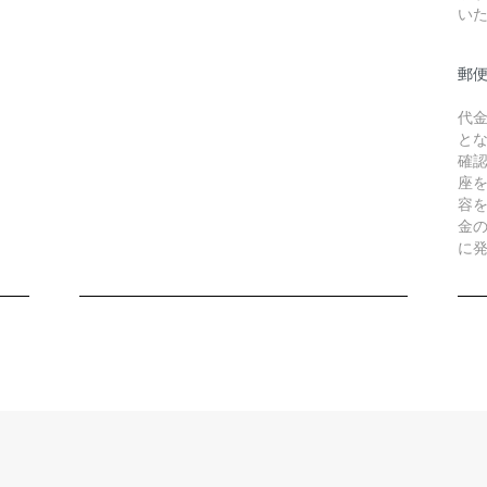
い
郵
代
と
確
座
容
金
に