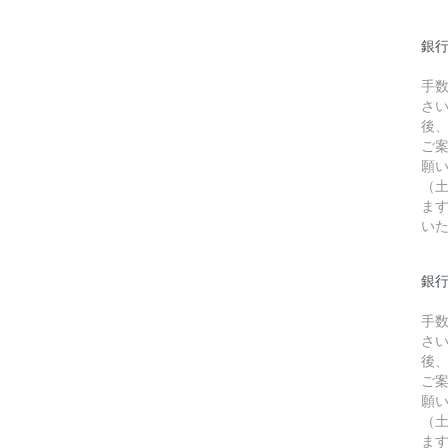
銀
手
さ
後
ご
願
（
ま
い
銀行
手
さ
後
ご
願
（
ま