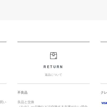
RETURN
返品について
不良品
ク
お買い
良品と交換
（ただし一点物などで交換する在庫がない場合