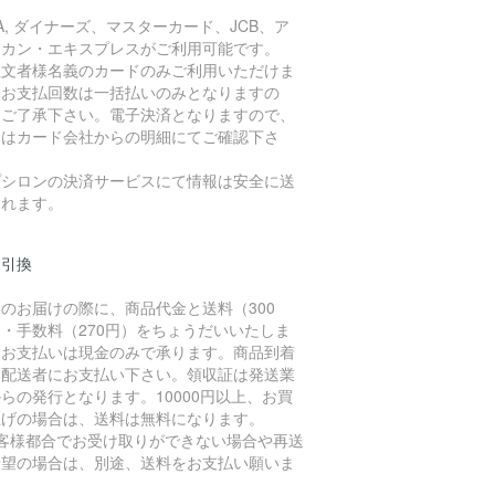
SA, ダイナーズ、マスターカード、JCB、ア
リカン・エキスプレスがご利用可能です。
注文者様名義のカードのみご利用いただけま
。お支払回数は一括払いのみとなりますの
、ご了承下さい。電子決済となりますので、
細はカード会社からの明細にてご確認下さ
。
プシロンの決済サービスにて情報は安全に送
されます。
金引換
のお届けの際に、商品代金と送料（300
・手数料（270円）をちょうだいいたしま
。お支払いは現金のみで承ります。商品到着
に配送者にお支払い下さい。領収証は発送業
らの発行となります。10000円以上、お買
上げの場合は、送料は無料になります。
お客様都合でお受け取りができない場合や再送
希望の場合は、別途、送料をお支払い願いま
。