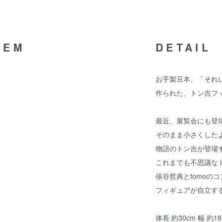
TEM
DETAIL
お手製豆本、「それ
作られた、トン吉フ
最近、展覧会にも登
そのまま小さくした
物語のトン吉が登場
これまでも不思議な
俵谷哲典とtomoの
フィギュアが自立す
体長 約30cm 幅 約18