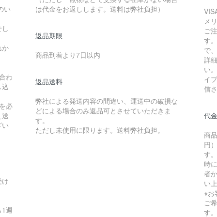
のい
は代金をお返しします。送料は弊社負担）
VI
メ
せし
ご
返品期限
す
れか
で
商品到着より7日以内
詳
い
合わ
イ
返品送料
し込
信
弊社による発送内容の間違い、運送中の破損な
を必
どによる場合のみ返品可とさせていただきま
え送
代
す。
ざい
ただし未使用に限ります。送料弊社負担。
商品
円）
す
時
者か
受け
い
※
ご
1週
す