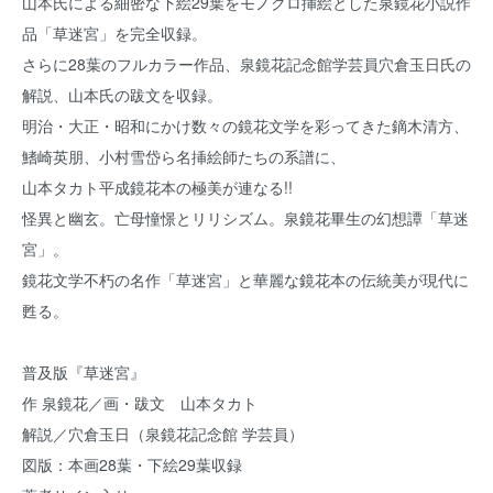
山本氏による細密な下絵29葉をモノクロ挿絵とした泉鏡花小説作
品「草迷宮」を完全収録。
さらに28葉のフルカラー作品、泉鏡花記念館学芸員穴倉玉日氏の
解説、山本氏の跋文を収録。
明治・大正・昭和にかけ数々の鏡花文学を彩ってきた鏑木清方、
鰭崎英朋、小村雪岱ら名挿絵師たちの系譜に、
山本タカト平成鏡花本の極美が連なる!!
怪異と幽玄。亡母憧憬とリリシズム。泉鏡花畢生の幻想譚「草迷
宮」。
鏡花文学不朽の名作「草迷宮」と華麗な鏡花本の伝統美が現代に
甦る。
普及版『草迷宮』
作 泉鏡花／画・跋文 山本タカト
解説／穴倉玉日（泉鏡花記念館 学芸員）
図版：本画28葉・下絵29葉収録