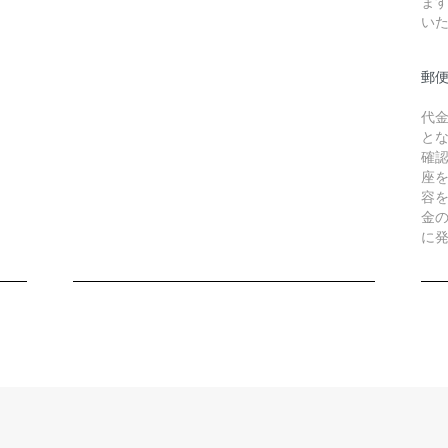
ま
い
郵
代
と
確
座
容
金
に