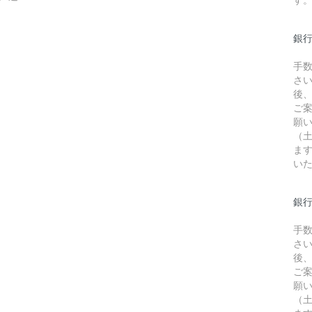
銀
手
さ
後
ご
願
（
ま
い
銀行
手
さ
後
ご
願
（