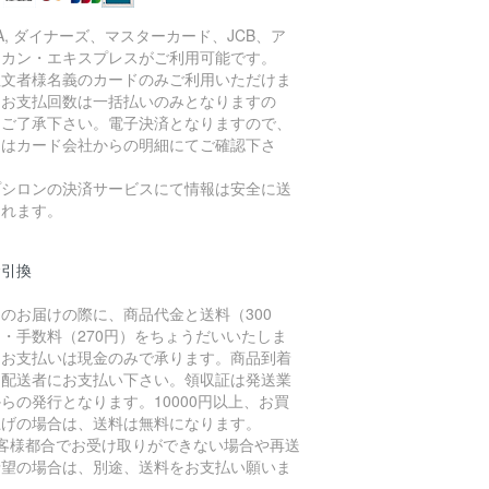
SA, ダイナーズ、マスターカード、JCB、ア
リカン・エキスプレスがご利用可能です。
注文者様名義のカードのみご利用いただけま
。お支払回数は一括払いのみとなりますの
、ご了承下さい。電子決済となりますので、
細はカード会社からの明細にてご確認下さ
。
プシロンの決済サービスにて情報は安全に送
されます。
金引換
のお届けの際に、商品代金と送料（300
・手数料（270円）をちょうだいいたしま
。お支払いは現金のみで承ります。商品到着
に配送者にお支払い下さい。領収証は発送業
らの発行となります。10000円以上、お買
上げの場合は、送料は無料になります。
お客様都合でお受け取りができない場合や再送
希望の場合は、別途、送料をお支払い願いま
。