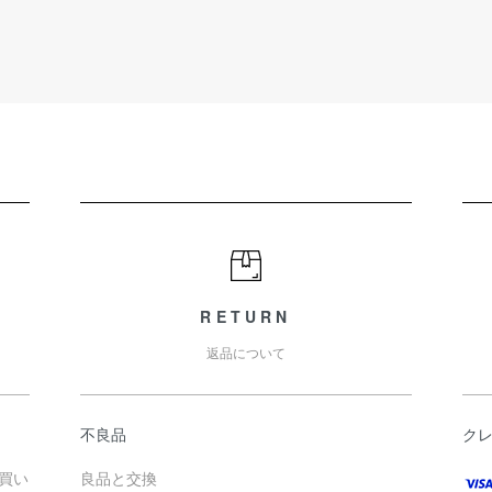
RETURN
返品について
不良品
ク
お買い
良品と交換