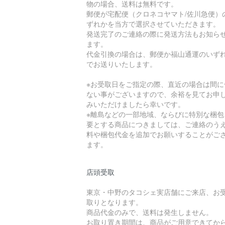
物の場合、送料は無料です。
郵便が宅配便（クロネコヤマト/佐川急便）
ずれかを当方で選択させていただきます。
発送完了のご連絡の際に発送方法もお知ら
ます。
代金引換の場合は、郵便か福山通運のいず
でお送りいたします。
※お受取日をご指定の際、直近の場合は間に
ない事がございますので、余裕を見てお申
みいただけましたら幸いです。
※離島などの一部地域、ならびに特別な梱包
要とする商品につきましては、ご連絡のう
料や梱包代金を追加でお願いすることがご
ます。
店頭受取
東京・中野のタコシェ実店舗にご来店、お
取りとなります。
商品代金のみで、送料は発生しません。
お取り置き期間は、商品がご用意できてから