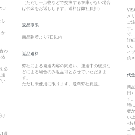
（ただし一点物などで交換する在庫がない場合
のい
は代金をお返しします。送料は弊社負担）
VI
メ
せし
ご
返品期限
す
れか
で
商品到着より7日以内
詳
い
合わ
イ
返品送料
し込
信
弊社による発送内容の間違い、運送中の破損な
を必
どによる場合のみ返品可とさせていただきま
え送
代
す。
ざい
ただし未使用に限ります。送料弊社負担。
商品
円）
す
時
者か
受け
い
※
ご
1週
す