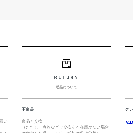
RETURN
返品について
不良品
ク
お買い
良品と交換
（ただし一点物などで交換する在庫がない場合
のい
は代金をお返しします。送料は弊社負担）