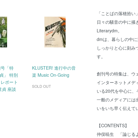
「ことばの落穂拾い
日々の騒音の中に掻
Literarydm。
dmは、暮らしの中に流れ
しっかりと心に刻みつけら
す。
四号「特
KLUSTER! 進行中の音
創刊号の特集は、ウ
貞」 特別
楽 Music On-Going
トレポート
インターネットメデ
SOLD OUT
童貞 座談
いる20代を中心に、
一般のメディアには
いをいち早く伝えて
【CONTENTS】
仲俣暁生 「論じるよ