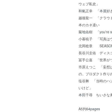
ウェブ私史」
和氣正幸 「本屋好
越後龍一 「クラウド
本のカネ遣い
菊地佑樹 「you're so co
小暮暁子 「写真は
北岡稔章 SEASONS 
長谷川圭佑 ディスコ 
冨手公嘉 「世界が
市原えつこ 「妄想
の、プロダクト作り
塩谷舞 「当時のハ
いけど」
本田千尋 ちいさな勇気
A5判64pages