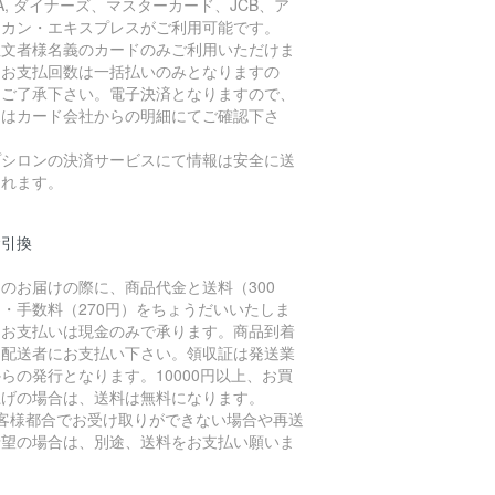
SA, ダイナーズ、マスターカード、JCB、ア
リカン・エキスプレスがご利用可能です。
注文者様名義のカードのみご利用いただけま
。お支払回数は一括払いのみとなりますの
、ご了承下さい。電子決済となりますので、
細はカード会社からの明細にてご確認下さ
。
プシロンの決済サービスにて情報は安全に送
されます。
金引換
のお届けの際に、商品代金と送料（300
・手数料（270円）をちょうだいいたしま
。お支払いは現金のみで承ります。商品到着
に配送者にお支払い下さい。領収証は発送業
らの発行となります。10000円以上、お買
上げの場合は、送料は無料になります。
お客様都合でお受け取りができない場合や再送
希望の場合は、別途、送料をお支払い願いま
。