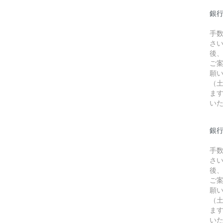
銀
手
さ
後
ご
願
（
ま
い
銀行
手
さ
後
ご
願
（
ま
い