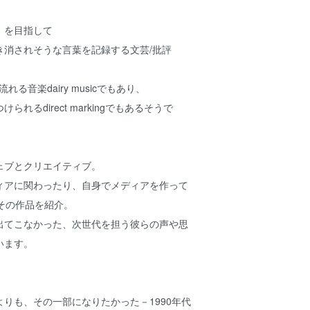
」を目指して
き消されそうな言葉を記録する文芸/批評
る音楽dairy musicでもあり、
れるdirect markingでもあるそうで
ェブとクリエイティブ。
ィアに関わったり、自身でメディアを作って
その作品を紹介。
出てこなかった、次世代を担う彼らの声や思
います。
りも、その一部になりたかった－1990年代