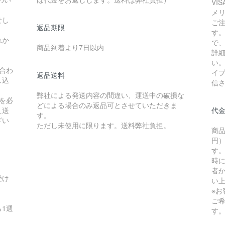
VI
メ
せし
ご
返品期限
す
れか
で
商品到着より7日以内
詳
い
合わ
イ
返品送料
し込
信
弊社による発送内容の間違い、運送中の破損な
を必
どによる場合のみ返品可とさせていただきま
え送
代
す。
ざい
ただし未使用に限ります。送料弊社負担。
商品
円）
す
時
者か
受け
い
※
ご
1週
す