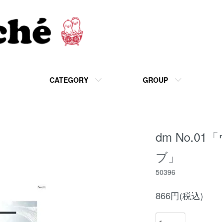
CATEGORY
GROUP
dm No.
ブ」
50396
866円(税込)