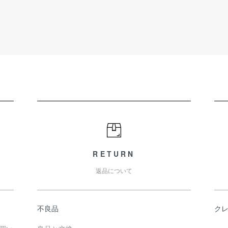
RETURN
返品について
不良品
ク