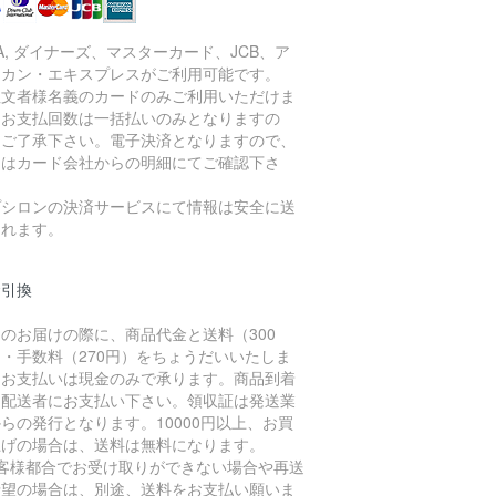
SA, ダイナーズ、マスターカード、JCB、ア
リカン・エキスプレスがご利用可能です。
注文者様名義のカードのみご利用いただけま
。お支払回数は一括払いのみとなりますの
、ご了承下さい。電子決済となりますので、
細はカード会社からの明細にてご確認下さ
。
プシロンの決済サービスにて情報は安全に送
されます。
金引換
のお届けの際に、商品代金と送料（300
・手数料（270円）をちょうだいいたしま
。お支払いは現金のみで承ります。商品到着
に配送者にお支払い下さい。領収証は発送業
らの発行となります。10000円以上、お買
上げの場合は、送料は無料になります。
お客様都合でお受け取りができない場合や再送
希望の場合は、別途、送料をお支払い願いま