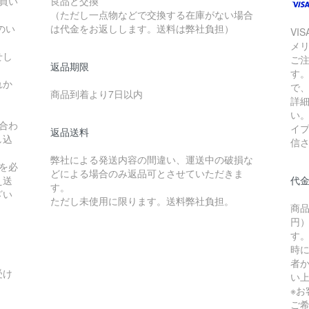
お買い
良品と交換
（ただし一点物などで交換する在庫がない場合
のい
は代金をお返しします。送料は弊社負担）
VI
メ
せし
ご
返品期限
す
れか
で
商品到着より7日以内
詳
い
合わ
イ
返品送料
し込
信
弊社による発送内容の間違い、運送中の破損な
を必
どによる場合のみ返品可とさせていただきま
え送
代
す。
ざい
ただし未使用に限ります。送料弊社負担。
商品
円）
す
時
者か
受け
い
※
ご