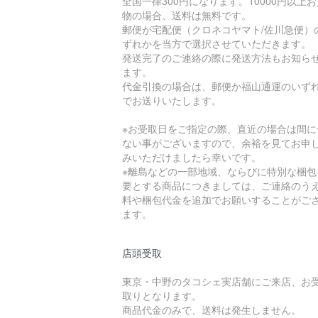
全国一律300円になります。10000円以上
物の場合、送料は無料です。
郵便が宅配便（クロネコヤマト/佐川急便）
ずれかを当方で選択させていただきます。
発送完了のご連絡の際に発送方法もお知ら
ます。
代金引換の場合は、郵便か福山通運のいず
でお送りいたします。
※お受取日をご指定の際、直近の場合は間に
ない事がございますので、余裕を見てお申
みいただけましたら幸いです。
※離島などの一部地域、ならびに特別な梱包
要とする商品につきましては、ご連絡のう
料や梱包代金を追加でお願いすることがご
ます。
店頭受取
東京・中野のタコシェ実店舗にご来店、お
取りとなります。
商品代金のみで、送料は発生しません。