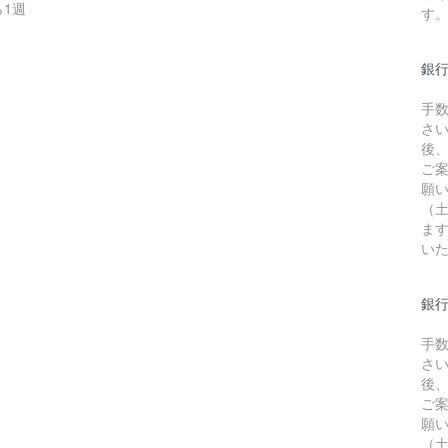
1週
す
銀
手
さ
後
ご
願
（
ま
い
銀行
手
さ
後
ご
願
（