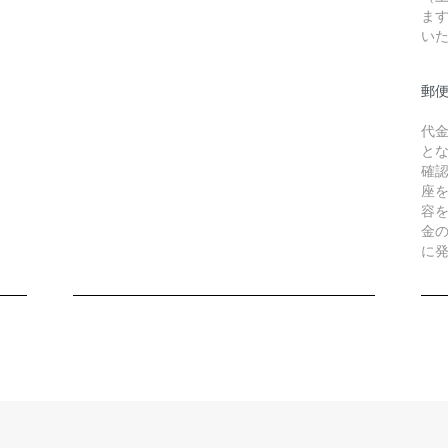
ま
い
郵
代
と
確
座
容
金
に