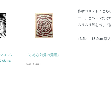
作者コメント：とち
ー…」とヘコンだけ
ムリムリ気を出して
13.5cm×18.2cm 額
ンコマン
「小さな知覚の覚醒」
Dickma
SOLD OUT