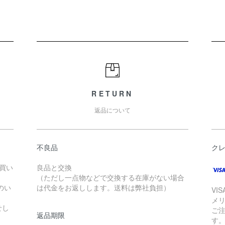
RETURN
返品について
不良品
ク
お買い
良品と交換
（ただし一点物などで交換する在庫がない場合
のい
は代金をお返しします。送料は弊社負担）
VI
メ
せし
ご
返品期限
す