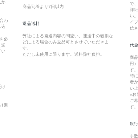
れか
で
商品到着より7日以内
詳
い
合わ
イ
返品送料
し込
信
弊社による発送内容の間違い、運送中の破損な
を必
どによる場合のみ返品可とさせていただきま
え送
代
す。
ざい
ただし未使用に限ります。送料弊社負担。
商品
円）
す
時
者か
受け
い
※
ご
1週
す
銀
手