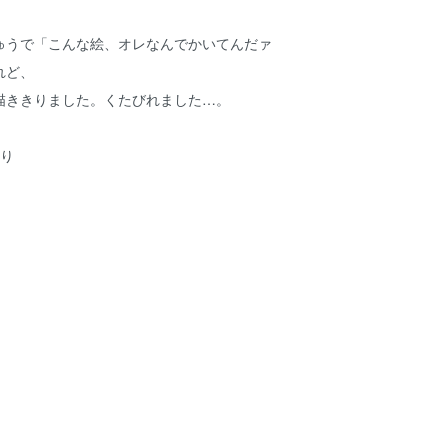
ゅうで「こんな絵、オレなんでかいてんだァ
れど、
描ききりました。くたびれました…。
入り