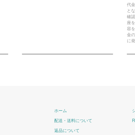
代
と
確
座
容
金
に
ホーム
配送・送料について
R
返品について