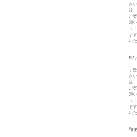
さ
後
ご
願
（
ま
い
銀行
手
さ
後
ご
願
（
ま
い
郵