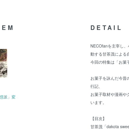
TEM
DETAIL
NECOfanを主宰
動する甘茶茂による
今回の特集は「お菓
お菓子を詠んだ今昔
行記、
お菓子取材や漫画や
惑派」変
います。
【目次】
甘茶茂「dakota swe