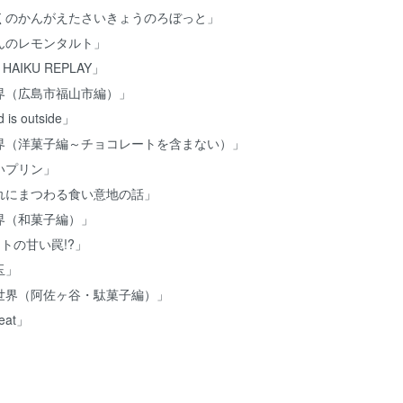
くのかんがえたさいきょうのろぼっと」
んのレモンタルト」
AIKU REPLAY」
界（広島市福山市編）」
is outside」
界（洋菓子編～チョコレートを含まない）」
いプリン」
れにまつわる食い意地の話」
界（和菓子編）」
トの甘い罠!?」
玉」
世界（阿佐ヶ谷・駄菓子編）」
eat」