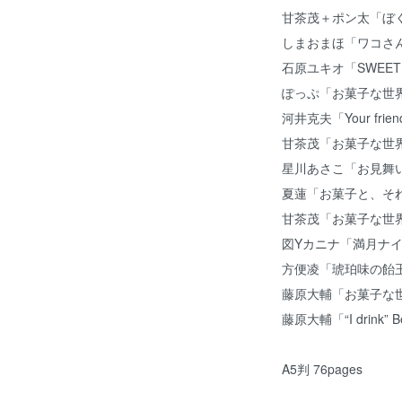
甘茶茂＋ポン太「ぼ
しまおまほ「ワコさ
石原ユキオ「SWEET H
ぽっぷ「お菓子な世
河井克夫「Your friend 
甘茶茂「お菓子な世
星川あさこ「お見舞
夏蓮「お菓子と、そ
甘茶茂「お菓子な世
図Yカニナ「満月ナイ
方便凌「琥珀味の飴
藤原大輔「お菓子な
藤原大輔「“I drink” B
A5判 76pages