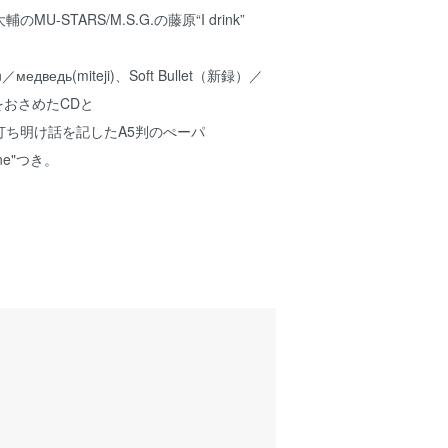
U-STARS/M.S.G.の藤原“I drink”
rn／медведь(miteji)、Soft Bullet（新録）／
aftsをおさめたCDと
打ち明け話を記したA5判のぺーパ
ine"つき。