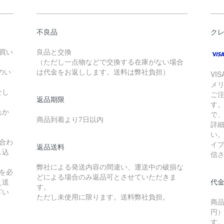
不良品
ク
お買い
良品と交換
（ただし一点物などで交換する在庫がない場合
のい
は代金をお返しします。送料は弊社負担）
VI
メ
せし
ご
返品期限
す
れか
で
商品到着より7日以内
詳
い
合わ
イ
返品送料
し込
信
弊社による発送内容の間違い、運送中の破損な
を必
どによる場合のみ返品可とさせていただきま
え送
代
す。
ざい
ただし未使用に限ります。送料弊社負担。
商品
円）
す