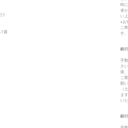
時
者か
受け
い
※
ご
1週
す
銀
手
さ
後
ご
願
（
ま
い
銀行
手