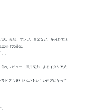
し、小説、短歌、マンガ、音楽など、多分野で活
自主制作文芸誌。
子」。
の俳句レビュー、河井克夫によるイタリア旅
グラビアも盛り込んだおいしい内容になって
et」