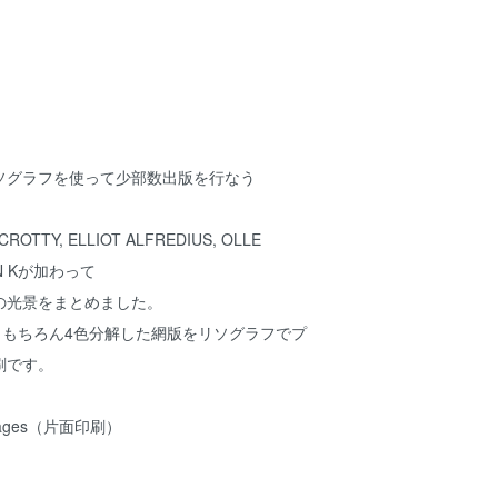
ソグラフを使って少部数出版を行なう
OTTY, ELLIOT ALFREDIUS, OLLE
AN Kが加わって
の光景をまとめました。
。もちろん4色分解した網版をリソグラフでプ
刷です。
6pages（片面印刷）