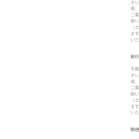
さ
後
ご
願
（
ま
い
銀行
手
さ
後
ご
願
（
ま
い
郵