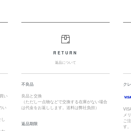
RETURN
返品について
不良品
ク
お買い
良品と交換
（ただし一点物などで交換する在庫がない場合
のい
は代金をお返しします。送料は弊社負担）
VI
メ
せし
ご
返品期限
す
れか