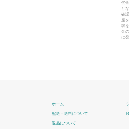
代
と
確
座
容
金
に
ホーム
配送・送料について
R
返品について