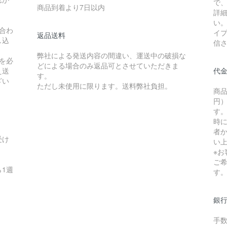
で
商品到着より7日以内
詳
い
合わ
イ
返品送料
し込
信
弊社による発送内容の間違い、運送中の破損な
を必
どによる場合のみ返品可とさせていただきま
え送
代
す。
ざい
ただし未使用に限ります。送料弊社負担。
商品
円）
す
時
者か
受け
い
※
ご
1週
す
銀
手