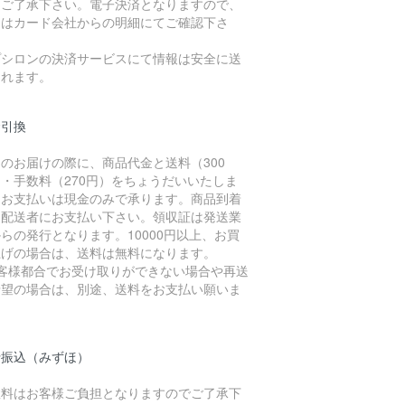
、ご了承下さい。電子決済となりますので、
細はカード会社からの明細にてご確認下さ
。
プシロンの決済サービスにて情報は安全に送
されます。
金引換
のお届けの際に、商品代金と送料（300
・手数料（270円）をちょうだいいたしま
。お支払いは現金のみで承ります。商品到着
に配送者にお支払い下さい。領収証は発送業
らの発行となります。10000円以上、お買
上げの場合は、送料は無料になります。
お客様都合でお受け取りができない場合や再送
希望の場合は、別途、送料をお支払い願いま
。
行振込（みずほ）
数料はお客様ご負担となりますのでご了承下