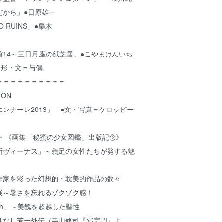
だから」●日原雄一
 RUINS」●梟木
14～三日月座の紙芝居。●こやまけんいち
人形・文＝与偶
＝＝＝＝＝＝＝＝＝＝
ION
ンナーレ2013」 ●文・写真＝ケロッピー
ー 《画集「秘蜜の少女図鑑」出版記念》
断ヴィーナス」～義足の女性たちが発する魅
作家を彩った幻想的・耽美的作品の数々
展～暑さを忘れるゾクゾク感！
sch」～美醜を超越した聖性
耳なし芳一外伝（寺山修司『邪宗門』よ