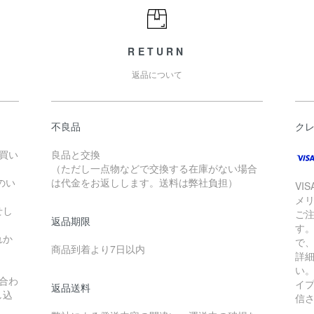
RETURN
返品について
不良品
ク
お買い
良品と交換
（ただし一点物などで交換する在庫がない場合
のい
は代金をお返しします。送料は弊社負担）
VI
メ
せし
ご
返品期限
す
れか
で
商品到着より7日以内
詳
い
合わ
イ
返品送料
し込
信