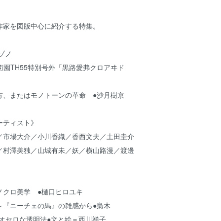
作家を図版中心に紹介する特集。
ゾノ
術園TH55特別号外「黒路愛弗クロアヰド
方、またはモノトーンの革命 ●沙月樹京
ーティスト》
／市場大介／小川香織／香西文夫／土田圭介
／村澤美独／山城有未／妖／横山路漫／渡邊
ノクロ美学 ●樋口ヒロユキ
～『ニーチェの馬』の雑感から●梟木
te10～オセロな透明法●文と絵＝西川祥子