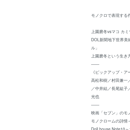
モノクロで表現する
上園磨冬vsマコ カミ
DOL新聞地下世界美
ル」
上園磨冬という生き
――
《ピックアップ・ア
高松和樹／村田兼一
／中井結／長尾紘子
光也
――
映画「セブン」のモ
モノクロームの詩情
Doll house No