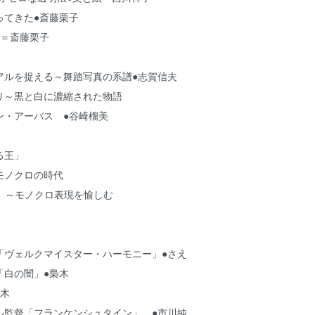
ってきた●斎藤栗子
文＝斎藤栗子
アルを捉える～舞踏写真の系譜●志賀信夫
リ～黒と白に濃縮された物語
ン・アーバス ●谷崎榴美
る王」
モノクロの時代
E展」～モノクロ表現を愉しむ
「ヴェルクマイスター・ハーモニー」●さえ
「白の闇」●梟木
梟木
ル監督「フランケンシュタイン」 ●市川純