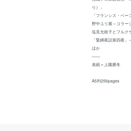
り）」
「フランシス・ベー
野中ユリ展～コラー
塩見允枝子とフルク
「緊縛夜話第四夜」
ほか
――
表紙＝上園磨冬
A5判256pages