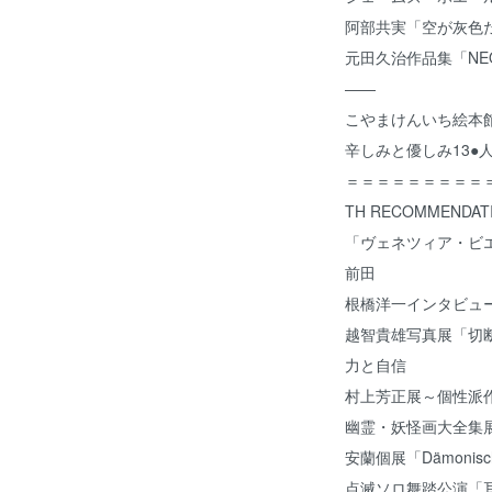
阿部共実「空が灰色
元田久治作品集「NEO
――
こやまけんいち絵本館
辛しみと優しみ13●
＝＝＝＝＝＝＝＝＝
TH RECOMMENDAT
「ヴェネツィア・ビエ
前田
根橋洋一インタビュ
越智貴雄写真展「切
力と自信
村上芳正展～個性派
幽霊・妖怪画大全集
安蘭個展「Dämoni
点滅ソロ舞踏公演「