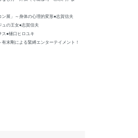
コン展」～身体の心理的変形●志賀信夫
ジュの王女●志賀信夫
サス●樋口ヒロユキ
～有末剛による緊縛エンターテイメント！