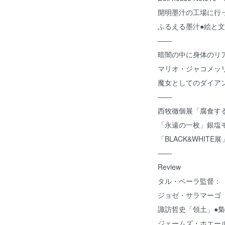
開明墨汁の工場に行
ふるえる墨汁●絵と
――
暗闇の中に身体のリ
マリオ・ジャコメッ
魔女としてのダイア
――
西牧徹個展「腐食す
「永遠の一枚」銀塩
「BLACK&WHIT
――
Review
タル・ベーラ監督：
ジョゼ・サラマーゴ
諏訪哲史「領土」●
ジェームズ・ホエー