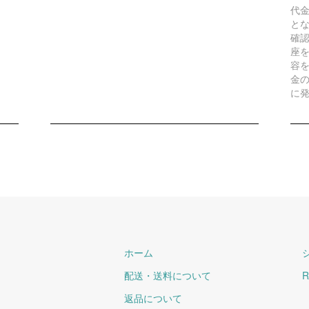
代
と
確
座
容
金
に
ホーム
配送・送料について
R
返品について