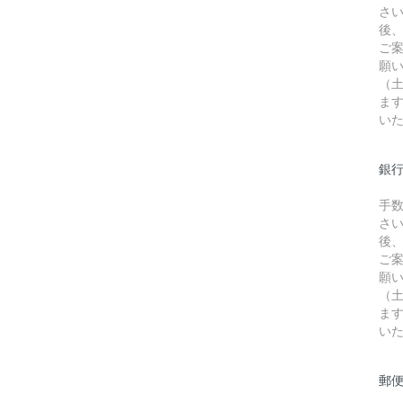
さ
後
ご
願
（
ま
い
銀行
手
さ
後
ご
願
（
ま
い
郵