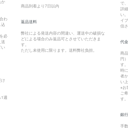
れか
で
商品到着より7日以内
詳
い
合わ
イ
返品送料
し込
信
弊社による発送内容の間違い、運送中の破損な
を必
どによる場合のみ返品可とさせていただきま
え送
代
す。
ざい
ただし未使用に限ります。送料弊社負担。
商品
円）
す
時
者か
受け
い
※
ご
1週
す
銀
手