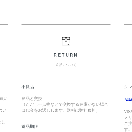
RETURN
返品について
不良品
ク
お買い
良品と交換
（ただし一点物などで交換する在庫がない場合
のい
は代金をお返しします。送料は弊社負担）
VI
メ
せし
ご
返品期限
す