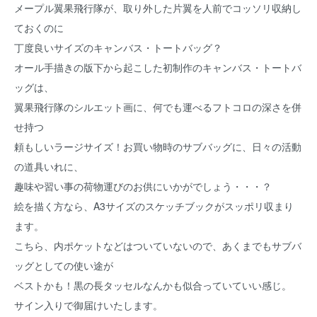
メープル翼果飛行隊が、取り外した片翼を人前でコッソリ収納し
ておくのに
丁度良いサイズのキャンバス・トートバッグ？
オール手描きの版下から起こした初制作のキャンバス・トートバ
ッグは、
翼果飛行隊のシルエット画に、何でも運べるフトコロの深さを併
せ持つ
頼もしいラージサイズ！お買い物時のサブバッグに、日々の活動
の道具いれに、
趣味や習い事の荷物運びのお供にいかがでしょう・・・？
絵を描く方なら、A3サイズのスケッチブックがスッポリ収まり
ます。
こちら、内ポケットなどはついていないので、あくまでもサブバ
ッグとしての使い途が
ベストかも！黒の長タッセルなんかも似合っていていい感じ。
サイン入りで御届けいたします。