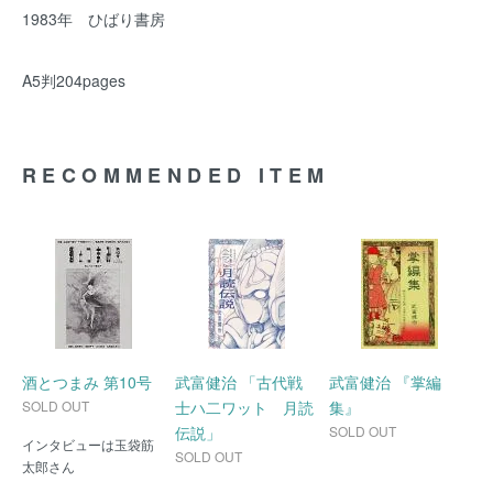
1983年 ひばり書房
A5判204pages
RECOMMENDED ITEM
酒とつまみ 第10号
武富健治 「古代戦
武富健治 『掌編
SOLD OUT
士ハ二ワット 月読
集』
伝説」
SOLD OUT
インタビューは玉袋筋
SOLD OUT
太郎さん