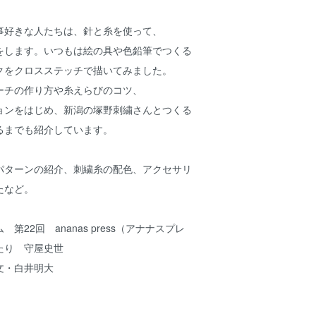
事好きな人たちは、針と糸を使って、
をします。いつもは絵の具や色鉛筆でつくる
クをクロスステッチで描いてみました。
ーチの作り方や糸えらびのコツ、
ョンをはじめ、新潟の塚野刺繍さんとつくる
るまでも紹介しています。
パターンの紹介、刺繍糸の配色、アクセサリ
たなど。
第22回 ananas press（アナナスプレ
たり 守屋史世
文・白井明大