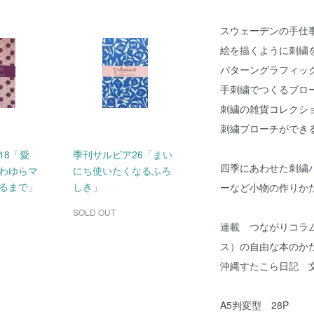
スウェーデンの手仕
絵を描くように刺繍
パターングラフィッ
手刺繍でつくるブロ
刺繍の雑貨コレクシ
刺繍ブローチができ
18「愛
季刊サルビア26「まい
四季にあわせた刺繍
わゆらマ
にち使いたくなるふろ
るまで」
しき」
ーなど小物の作りか
SOLD OUT
連載 つながりコラム 
ス）の自由な本のか
沖縄すたこら日記 
A5判変型 28P