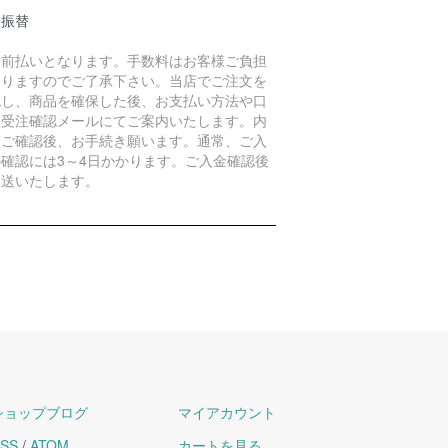
便振替
金前払いとなります。手数料はお客様ご負担
なりますのでご了承下さい。当店でご注文を
認し、商品を確保した後、お支払い方法や口
を受注確認メールにてご案内いたします。内
をご確認後、お手続き願います。通常、ご入
の確認には3～4日かかります。ご入金確認後
発送いたします。
ショップブログ
マイアカウント
SS
/
ATOM
カートを見る