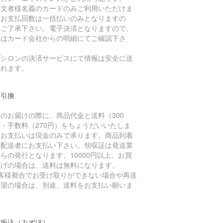
注文者様名義のカードのみご利用いただけま
。お支払回数は一括払いのみとなりますの
、ご了承下さい。電子決済となりますので、
細はカード会社からの明細にてご確認下さ
。
プシロンの決済サービスにて情報は安全に送
されます。
金引換
のお届けの際に、商品代金と送料（300
・手数料（270円）をちょうだいいたしま
。お支払いは現金のみで承ります。商品到着
に配送者にお支払い下さい。領収証は発送業
らの発行となります。10000円以上、お買
上げの場合は、送料は無料になります。
お客様都合でお受け取りができない場合や再送
希望の場合は、別途、送料をお支払い願いま
。
行振込（みずほ）