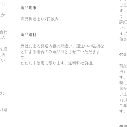
せし
ご
返品期限
す
れか
で
商品到着より7日以内
詳
い
合わ
イ
返品送料
し込
信
弊社による発送内容の間違い、運送中の破損な
を必
どによる場合のみ返品可とさせていただきま
え送
代
す。
ざい
ただし未使用に限ります。送料弊社負担。
商品
円）
す
時
者か
受け
い
※
ご
1週
す
銀