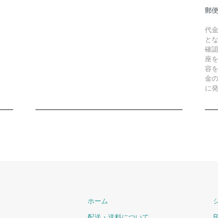
郵
代
と
確
座
容
金
に
ホーム
配送・送料について
R