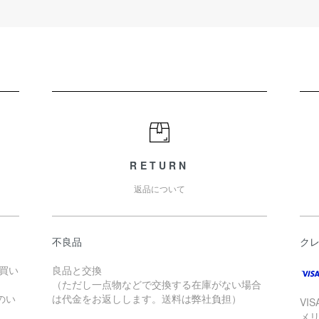
RETURN
返品について
不良品
ク
お買い
良品と交換
（ただし一点物などで交換する在庫がない場合
のい
は代金をお返しします。送料は弊社負担）
VI
メ