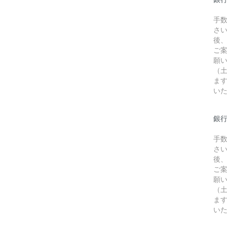
手
さ
後
ご
願
（
ま
い
銀行
手
さ
後
ご
願
（
ま
い