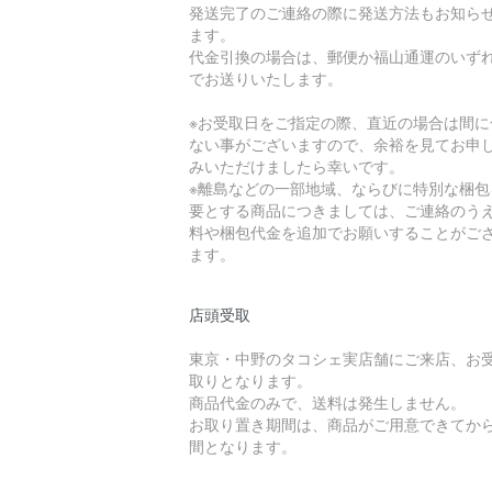
発送完了のご連絡の際に発送方法もお知ら
ます。
代金引換の場合は、郵便か福山通運のいず
でお送りいたします。
※お受取日をご指定の際、直近の場合は間に
ない事がございますので、余裕を見てお申
みいただけましたら幸いです。
※離島などの一部地域、ならびに特別な梱包
要とする商品につきましては、ご連絡のう
料や梱包代金を追加でお願いすることがご
ます。
店頭受取
東京・中野のタコシェ実店舗にご来店、お
取りとなります。
商品代金のみで、送料は発生しません。
お取り置き期間は、商品がご用意できてから
間となります。