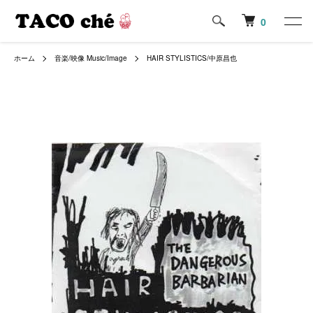
0
ホーム
音楽/映像 Music/Image
HAIR STYLISTICS/中原昌也