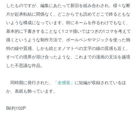
したものですが、編集にあたって新旧を組み合わされ、様々な断
片が起承転結に関係なく、どこからでも読めてどこで終るともな
いような構成になっています。特にネームを作るわけでもなく、
基本的に下書きすることなく1コマ描いてはつぎの1コマを考えて
描くというような制作方法で、ボールペンやマジックを使った独
特の線や質感、しかも絵とオノマトペの文字の線の質感も近く、
すべての境界が溶け合ったような、これまでの漫画の文法を越境
した不思議な作品。
同時期に発行された、
「全感覚」
に短編が収録されているほ
か、表紙も飾っています。
B6判102P