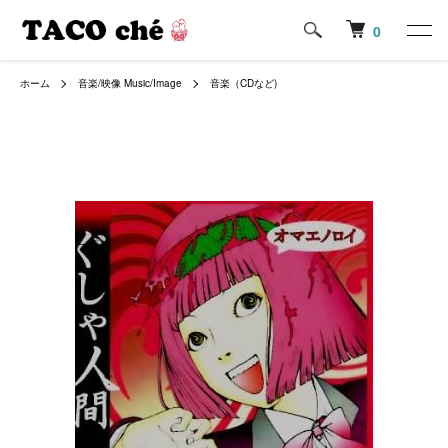
0
ホーム
音楽/映像 Music/Image
音楽（CDなど)