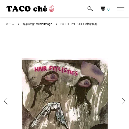
0
ホーム
音楽/映像 Music/Image
HAIR STYLISTICS/中原昌也