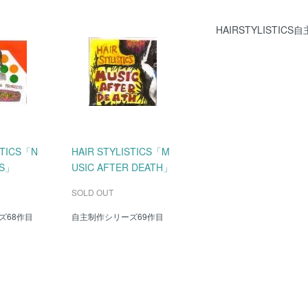
HAIRSTYLISTI
STICS「N
HAIR STYLISTICS「M
SS」
USIC AFTER DEATH」
SOLD OUT
ズ68作目
自主制作シリーズ69作目