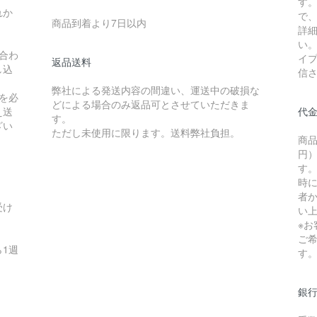
す
れか
で
商品到着より7日以内
詳
い
合わ
イ
返品送料
し込
信
弊社による発送内容の間違い、運送中の破損な
を必
どによる場合のみ返品可とさせていただきま
え送
代
す。
ざい
ただし未使用に限ります。送料弊社負担。
商品
円）
す
時
者か
受け
い
※
ご
1週
す
銀