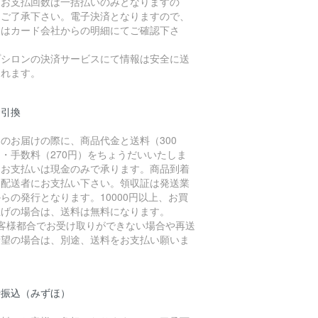
。お支払回数は一括払いのみとなりますの
、ご了承下さい。電子決済となりますので、
細はカード会社からの明細にてご確認下さ
。
プシロンの決済サービスにて情報は安全に送
されます。
金引換
のお届けの際に、商品代金と送料（300
・手数料（270円）をちょうだいいたしま
。お支払いは現金のみで承ります。商品到着
に配送者にお支払い下さい。領収証は発送業
らの発行となります。10000円以上、お買
上げの場合は、送料は無料になります。
お客様都合でお受け取りができない場合や再送
希望の場合は、別途、送料をお支払い願いま
。
行振込（みずほ）