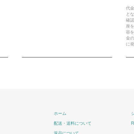
代
と
確
座
容
金
に
ホーム
配送・送料について
R
返品について