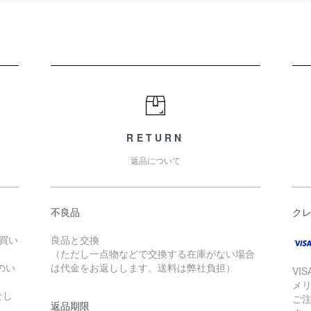
RETURN
返品について
不良品
ク
お買い
良品と交換
（ただし一点物などで交換する在庫がない場合
のい
は代金をお返しします。送料は弊社負担）
VI
メ
せし
ご
返品期限