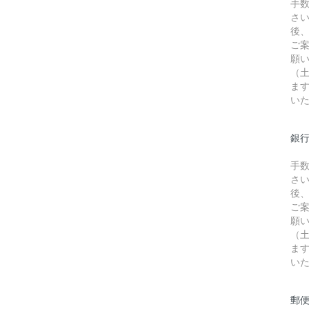
手
さ
後
ご
願
（
ま
い
銀行
手
さ
後
ご
願
（
ま
い
郵