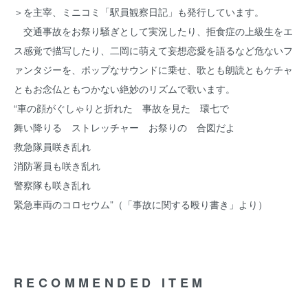
＞を主宰、ミニコミ「駅員観察日記」も発行しています。
交通事故をお祭り騒ぎとして実況したり、拒食症の上級生をエ
ス感覚で描写したり、二岡に萌えて妄想恋愛を語るなど危ないフ
ァンタジーを、ポップなサウンドに乗せ、歌とも朗読ともケチャ
ともお念仏ともつかない絶妙のリズムで歌います。
“車の顔がぐしゃりと折れた 事故を見た 環七で
舞い降りる ストレッチャー お祭りの 合図だよ
救急隊員咲き乱れ
消防署員も咲き乱れ
警察隊も咲き乱れ
緊急車両のコロセウム”（「事故に関する殴り書き」より）
RECOMMENDED ITEM