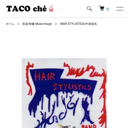
0
ホーム
音楽/映像 Music/Image
HAIR STYLISTICS/中原昌也