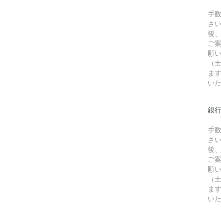
手
さ
後
ご
願
（
ま
い
銀行
手
さ
後
ご
願
（
ま
い