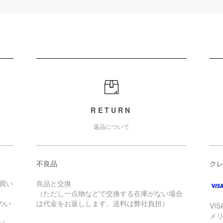
RETURN
返品について
不良品
ク
お買い
良品と交換
（ただし一点物などで交換する在庫がない場合
のい
は代金をお返しします。送料は弊社負担）
VI
メ