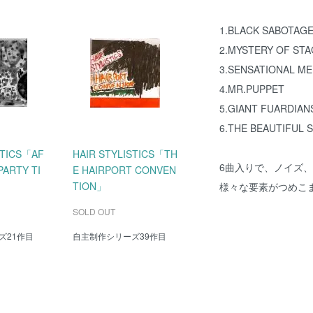
1.BLACK SABOTAG
2.MYSTERY OF ST
3.SENSATIONAL M
4.MR.PUPPET
5.GIANT FUARDIAN
6.THE BEAUTIFUL 
STICS「AF
HAIR STYLISTICS「TH
6曲入りで、ノイズ
PARTY TI
E HAIRPORT CONVEN
TION」
様々な要素がつめこ
SOLD OUT
ズ21作目
自主制作シリーズ39作目