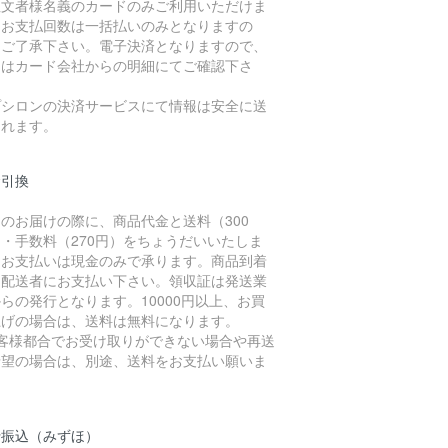
注文者様名義のカードのみご利用いただけま
。お支払回数は一括払いのみとなりますの
、ご了承下さい。電子決済となりますので、
細はカード会社からの明細にてご確認下さ
。
プシロンの決済サービスにて情報は安全に送
されます。
金引換
のお届けの際に、商品代金と送料（300
・手数料（270円）をちょうだいいたしま
。お支払いは現金のみで承ります。商品到着
に配送者にお支払い下さい。領収証は発送業
らの発行となります。10000円以上、お買
上げの場合は、送料は無料になります。
お客様都合でお受け取りができない場合や再送
希望の場合は、別途、送料をお支払い願いま
。
行振込（みずほ）