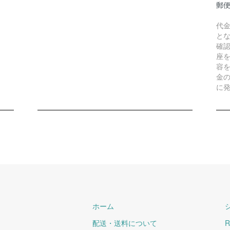
郵
代
と
確
座
容
金
に
ホーム
配送・送料について
R