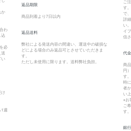
せし
ご
返品期限
す
れか
で
商品到着より7日以内
詳
い
合わ
イ
返品送料
し込
信
弊社による発送内容の間違い、運送中の破損な
を必
どによる場合のみ返品可とさせていただきま
え送
代
す。
ざい
ただし未使用に限ります。送料弊社負担。
商品
円）
す
時
者か
受け
い
※
ご
1週
す
銀