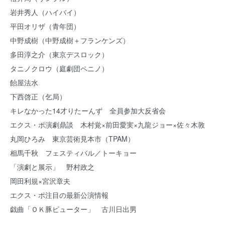
岩井秀人（ハイバイ）
平田オリザ（青年団）
中野成樹（中野成樹＋フランケンズ）
多田淳之介（東京デスロック）
タニノクロウ（庭劇団ペニノ）
飴屋法水
下西啓正（乞局）
キレなかった14才りたーんず 全員参加大反省会
エクス・ポ演劇鼎談 木村覚×前田愛実×九龍ジョー×佐々木敦
丸岡ひろみ 東京芸術見本市（TPAM）
相馬千秋 フェスティバル／トーキョー
「演劇と展示」 野村政之
岡田利規×宮沢章夫
エクス・ポ注目の最新公演情報
戯曲「ＯＫ豚ピューター」 古川日出男