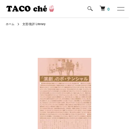
0
ホーム
文芸/批評 Literary