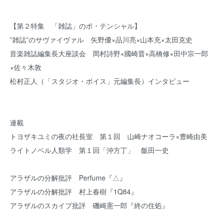
【第２特集 「雑誌」のポ・テンシャル】
”雑誌”のサヴァイヴァル 矢野優×品川亮×山本充×太田克史
音楽雑誌編集長大座談会 岡村詩野×國崎晋×高橋修×田中宗一郎
×佐々木敦
松村正人（「スタジオ・ボイス」元編集長）インタビュー
連載
トヨザキユミの夜の社長室 第１回 山崎ナオコーラ×豊崎由美
ライトノベル人類学 第１回「沖方丁」 飯田一史
アラザルの分解批評 Perfume『△』
アラザルの分解批評 村上春樹『1Q84』
アラザルのスカイプ批評 磯崎憲一郎『終の住処』