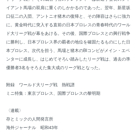
イアント馬場の双肩に重くのしかかるのであった。翌年、新星坂
口征二の入団、アントニオ猪木の復帰と、その陣容はさらに強力
に。黄金時代に突入する直前の日本プロレスの青春時代のワール
ド大リーグ戦が幕をあける。その後、国際プロレスとの興行戦争
に勝利し、日本プロレス界の覇者の地位を確固たるものにした日
本プロレス。次代を担う、馬場と猪木のBIコンビがメイン・エベ
ンターに成長し、はじめてそろい踏みしたリーグ戦は、過去の準
優勝者3名をそろえた集大成のリーグ戦となった。
附録 ワールド大リーグ戦 熱戦譜
ミニ特集：東京プロレス、国際プロレスの黎明期
〈連載〉
存とミックの人間発言所
海外ジャーナル 昭和43年