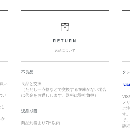
RETURN
返品について
不良品
ク
お買い
良品と交換
（ただし一点物などで交換する在庫がない場合
のい
は代金をお返しします。送料は弊社負担）
VI
メ
せし
ご
返品期限
す
れか
で
商品到着より7日以内
詳