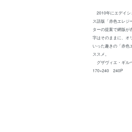
2010年にエデイ
ス語版「赤色エレジー
ターの提案で網版が
字はそのままに、オ
いった趣きの「赤色
ススメ。
グザヴィエ・ギルベ
170×240 240P