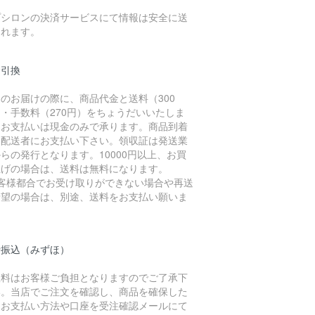
。
プシロンの決済サービスにて情報は安全に送
されます。
金引換
のお届けの際に、商品代金と送料（300
・手数料（270円）をちょうだいいたしま
。お支払いは現金のみで承ります。商品到着
に配送者にお支払い下さい。領収証は発送業
らの発行となります。10000円以上、お買
上げの場合は、送料は無料になります。
お客様都合でお受け取りができない場合や再送
希望の場合は、別途、送料をお支払い願いま
。
行振込（みずほ）
数料はお客様ご負担となりますのでご了承下
い。当店でご注文を確認し、商品を確保した
、お支払い方法や口座を受注確認メールにて