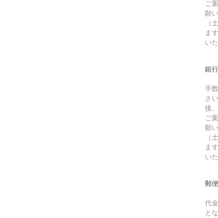
ご
願
（
ま
い
銀行
手
さ
後
ご
願
（
ま
い
郵
代
と