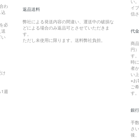
い
合わ
イ
返品送料
し込
信
弊社による発送内容の間違い、運送中の破損な
を必
どによる場合のみ返品可とさせていただきま
え送
代
す。
ざい
ただし未使用に限ります。送料弊社負担。
商品
円）
す
時
者か
受け
い
※
ご
1週
す
銀
手
さ
後