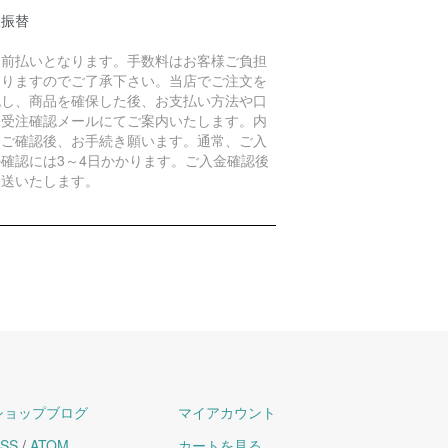
便振替
金前払いとなります。手数料はお客様ご負担
なりますのでご了承下さい。当店でご注文を
認し、商品を確保した後、お支払い方法や口
を受注確認メールにてご案内いたします。内
をご確認後、お手続き願います。通常、ご入
の確認には3～4日かかります。ご入金確認後
発送いたします。
ショップブログ
マイアカウント
SS
/
ATOM
カートを見る