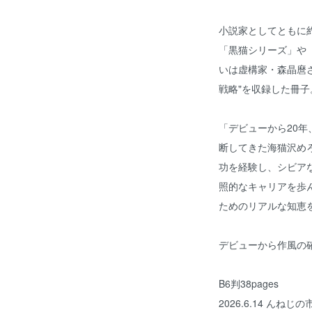
小説家としてともに
「黒猫シリーズ」や
いは虚構家・森晶麿
戦略"を収録した冊子
「デビューから20
断してきた海猫沢め
功を経験し、シビア
照的なキャリアを歩
ためのリアルな知恵
デビューから作風の
B6判38pages
2026.6.14 んねじの