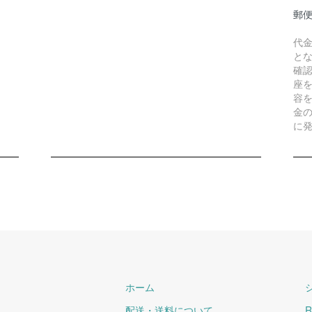
郵
代
と
確
座
容
金
に
ホーム
配送・送料について
R