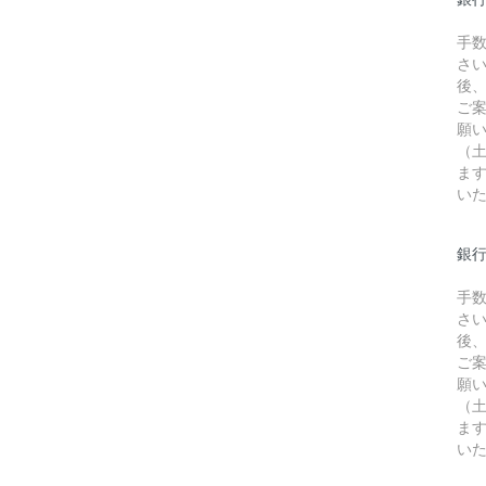
手
さ
後
ご
願
（
ま
い
銀行
手
さ
後
ご
願
（
ま
い