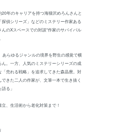
約20年のキャリアを持つ海猫沢めろんさんと
「探偵シリーズ」などのミステリー作家ある
さんのXスペースでの対談"作家のサバイバル
。
年、あらゆるジャンルの境界を野生の感覚で横
ろん。一方、人気のミステリーシリーズの成
な「売れる戦略」を追求してきた森晶麿。対
んできた二人の作家が、文筆一本で生き抜く
を語る」
確立、生活術から老化対策まで！
市