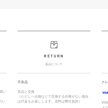
RETURN
返品について
不良品
ク
お買い
良品と交換
（ただし一点物などで交換する在庫がない場合
のい
は代金をお返しします。送料は弊社負担）
VI
メ