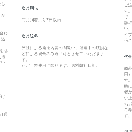
せし
ご
返品期限
す
れか
で
商品到着より7日以内
詳
い
合わ
イ
返品送料
し込
信
弊社による発送内容の間違い、運送中の破損な
を必
どによる場合のみ返品可とさせていただきま
え送
代
す。
ざい
ただし未使用に限ります。送料弊社負担。
商品
円）
す
時
者か
受け
い
※
ご
1週
す
銀