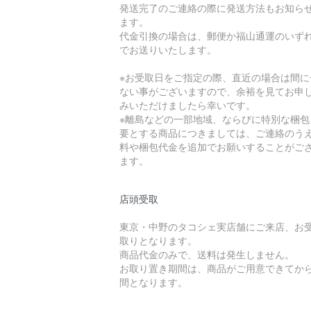
発送完了のご連絡の際に発送方法もお知ら
ます。
代金引換の場合は、郵便か福山通運のいず
でお送りいたします。
※お受取日をご指定の際、直近の場合は間に
ない事がございますので、余裕を見てお申
みいただけましたら幸いです。
※離島などの一部地域、ならびに特別な梱包
要とする商品につきましては、ご連絡のう
料や梱包代金を追加でお願いすることがご
ます。
店頭受取
東京・中野のタコシェ実店舗にご来店、お
取りとなります。
商品代金のみで、送料は発生しません。
お取り置き期間は、商品がご用意できてから
間となります。