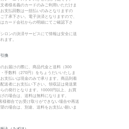
注文者様名義のカードのみご利用いただけま
。お支払回数は一括払いのみとなりますの
、ご了承下さい。電子決済となりますので、
細はカード会社からの明細にてご確認下さ
。
プシロンの決済サービスにて情報は安全に送
されます。
金引換
のお届けの際に、商品代金と送料（300
・手数料（270円）をちょうだいいたしま
。お支払いは現金のみで承ります。商品到着
に配送者にお支払い下さい。領収証は発送業
らの発行となります。10000円以上、お買
上げの場合は、送料は無料になります。
お客様都合でお受け取りができない場合や再送
希望の場合は、別途、送料をお支払い願いま
。
行振込（みずほ）