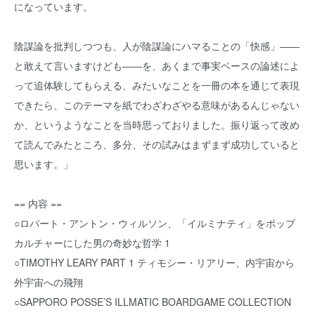
になっています。
陰謀論を批判しつつも、人が陰謀論にハマることの「快感」――
と敢えて言いますけども――を、あくまで事実ベースの論述によ
って追体験してもらえる、みたいなことを一冊の本を通じて表現
できたら、このテーマを紙でわざわざやる意味があるんじゃない
か、というようなことを当時思っておりました。振り返って改め
て読んでみたところ、多分、その試みはまずまず成功していると
思います。」
== 内容 ==
○ロバート・アントン・ウィルソン、「イルミナティ」をポップ
カルチャーにした男の奇妙な哲学 1
○TIMOTHY LEARY PART 1 ティモシー・リアリー、内宇宙から
外宇宙への飛翔
○SAPPORO POSSE’S ILLMATIC BOARDGAME COLLECTION