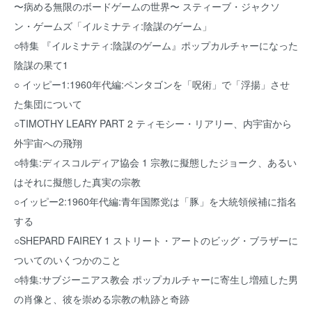
〜病める無限のボードゲームの世界〜 スティーブ・ジャクソ
ン・ゲームズ「イルミナティ:陰謀のゲーム」
○特集 『イルミナティ:陰謀のゲーム』ポップカルチャーになった
陰謀の果て1
○ イッピー1:1960年代編:ペンタゴンを「呪術」で「浮揚」させ
た集団について
○TIMOTHY LEARY PART 2 ティモシー・リアリー、内宇宙から
外宇宙への飛翔
○特集:ディスコルディア協会 1 宗教に擬態したジョーク、あるい
はそれに擬態した真実の宗教
○イッピー2:1960年代編:青年国際党は「豚」を大統領候補に指名
する
○SHEPARD FAIREY 1 ストリート・アートのビッグ・ブラザーに
ついてのいくつかのこと
○特集:サブジーニアス教会 ポップカルチャーに寄生し増殖した男
の肖像と、彼を崇める宗教の軌跡と奇跡