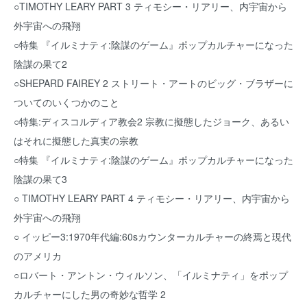
○TIMOTHY LEARY PART 3 ティモシー・リアリー、内宇宙から
外宇宙への飛翔
○特集 『イルミナティ:陰謀のゲーム』ポップカルチャーになった
陰謀の果て2
○SHEPARD FAIREY 2 ストリート・アートのビッグ・ブラザーに
ついてのいくつかのこと
○特集:ディスコルディア教会2 宗教に擬態したジョーク、あるい
はそれに擬態した真実の宗教
○特集 『イルミナティ:陰謀のゲーム』ポップカルチャーになった
陰謀の果て3
○ TIMOTHY LEARY PART 4 ティモシー・リアリー、内宇宙から
外宇宙への飛翔
○ イッピー3:1970年代編:60sカウンターカルチャーの終焉と現代
のアメリカ
○ロバート・アントン・ウィルソン、「イルミナティ」をポップ
カルチャーにした男の奇妙な哲学 2