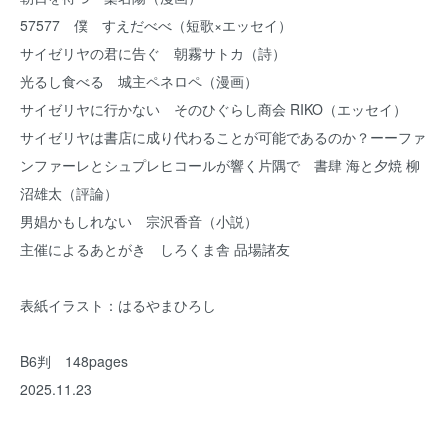
57577 僕 すえだべべ（短歌×エッセイ）
サイゼリヤの君に告ぐ 朝霧サトカ（詩）
光るし食べる 城主ペネロペ（漫画）
サイゼリヤに行かない そのひぐらし商会 RIKO（エッセイ）
サイゼリヤは書店に成り代わることが可能であるのか？ーーファ
ンファーレとシュプレヒコールが響く片隅で 書肆 海と夕焼 柳
沼雄太（評論）
男娼かもしれない 宗沢香音（小説）
主催によるあとがき しろくま舎 品場諸友
表紙イラスト：はるやまひろし
B6判 148pages
2025.11.23