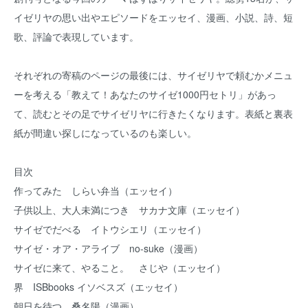
イゼリヤの思い出やエピソードをエッセイ、漫画、小説、詩、短
歌、評論で表現しています。
それぞれの寄稿のページの最後には、サイゼリヤで頼むかメニュ
ーを考える「教えて！あなたのサイゼ1000円セトリ」があっ
て、読むとその足でサイゼリヤに行きたくなります。表紙と裏表
紙が間違い探しになっているのも楽しい。
目次
作ってみた しらい弁当（エッセイ）
子供以上、大人未満につき サカナ文庫（エッセイ）
サイゼでだべる イトウシエリ（エッセイ）
サイゼ・オア・アライブ no-suke（漫画）
サイゼに来て、やること。 さじや（エッセイ）
界 ISBbooks イソベスズ（エッセイ）
朝日を待つ 桑名陽（漫画）