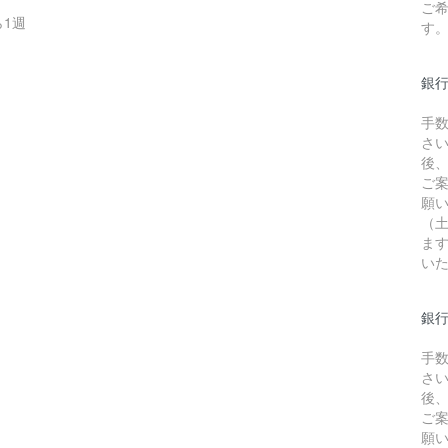
ご
1週
す
銀
手
さ
後
ご
願
（
ま
い
銀行
手
さ
後
ご
願