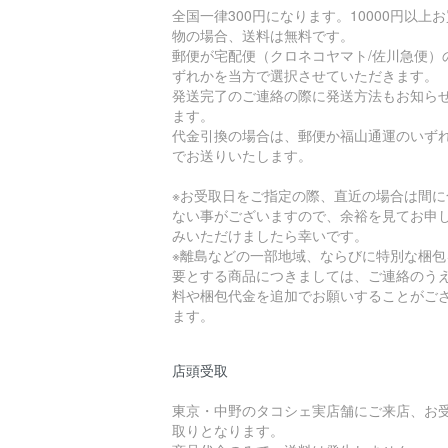
全国一律300円になります。10000円以上
物の場合、送料は無料です。
郵便が宅配便（クロネコヤマト/佐川急便）
ずれかを当方で選択させていただきます。
発送完了のご連絡の際に発送方法もお知ら
ます。
代金引換の場合は、郵便か福山通運のいず
でお送りいたします。
※お受取日をご指定の際、直近の場合は間に
ない事がございますので、余裕を見てお申
みいただけましたら幸いです。
※離島などの一部地域、ならびに特別な梱包
要とする商品につきましては、ご連絡のう
料や梱包代金を追加でお願いすることがご
ます。
店頭受取
東京・中野のタコシェ実店舗にご来店、お
取りとなります。