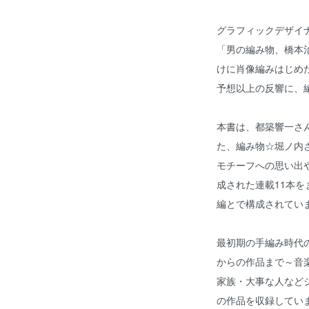
グラフィックデザイナ
「男の編み物、橋本
けに肖像編みはじめ
予想以上の反響に、
本書は、都築響一さんの「
た、編み物☆堀ノ内
モチーフへの思い出
成された連載11本
編とで構成されてい
最初期の手編み時代
からの作品まで～音
家族・大事な人など
の作品を収録してい