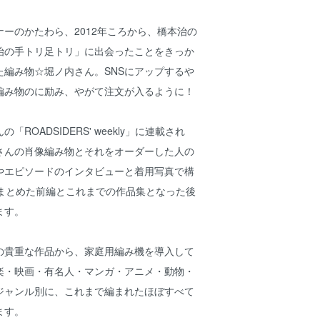
ーのかたわら、2012年ころから、橋本治の
治の手トリ足トリ」に出会ったことをきっか
た編み物☆堀ノ内さん。SNSにアップするや
編み物のに励み、やがて注文が入るように！
ROADSIDERS' weekly」に連載され
さんの肖像編み物とそれをオーダーした人の
やエピソードのインタビューと着用写真で構
をまとめた前編とこれまでの作品集となった後
ます。
の貴重な作品から、家庭用編み機を導入して
楽・映画・有名人・マンガ・アニメ・動物・
ジャンル別に、これまで編まれたほぼすべて
ます。