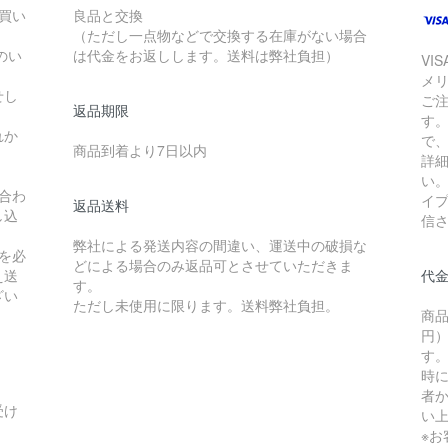
お買い
良品と交換
（ただし一点物などで交換する在庫がない場合
のい
は代金をお返しします。送料は弊社負担）
VI
メ
せし
ご
返品期限
す
れか
で
商品到着より7日以内
詳
い
合わ
イ
返品送料
し込
信
弊社による発送内容の間違い、運送中の破損な
を必
どによる場合のみ返品可とさせていただきま
え送
代
す。
ざい
ただし未使用に限ります。送料弊社負担。
商品
円）
す
時
者か
受け
い
※