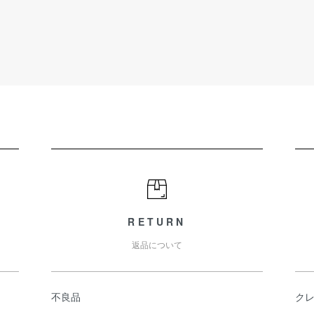
RETURN
返品について
不良品
ク