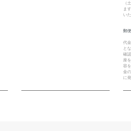
（
ま
い
郵
代
と
確
座
容
金
に