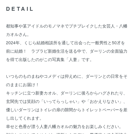
DETAIL
都知事や某アイドルのモノマネでプチブレイクした女芸人・八幡
カオルさん。
2024年、くじら結婚相談所を通して出会った一般男性と50才を
前に結婚！ ラブラビ新婚生活を送る中で、ダーリンの全面協力
を得て出版したのがこの写真集「人妻」です。
いつものものまねやコメディは抑えめに、ダーリンとの日常をそ
のままにお届け！
キッチンに立つ新妻カオル、ダーリンに後ろからハグされたり、
玄関先では笑顔の「いってらっしゃい」や「おかえりなさい」、
優しいダーリンはトイレの扉の隙間からトイレットペーパーを差
し出してくれます。
幸せと色香が漂う人妻八幡カオルの魅力をお楽しみください。