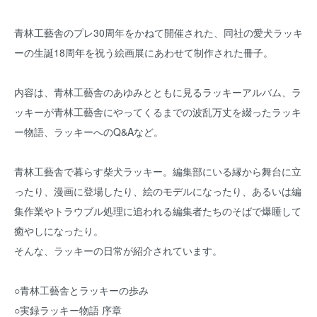
青林工藝舎のプレ30周年をかねて開催された、同社の愛犬ラッキ
ーの生誕18周年を祝う絵画展にあわせて制作された冊子。
内容は、青林工藝舎のあゆみとともに見るラッキーアルバム、ラ
ッキーが青林工藝舎にやってくるまでの波乱万丈を綴ったラッキ
ー物語、ラッキーへのQ&Aなど。
青林工藝舎で暮らす柴犬ラッキー。編集部にいる縁から舞台に立
ったり、漫画に登場したり、絵のモデルになったり、あるいは編
集作業やトラウブル処理に追われる編集者たちのそばで爆睡して
癒やしになったり。
そんな、ラッキーの日常が紹介されています。
○青林工藝舎とラッキーの歩み
○実録ラッキー物語 序章