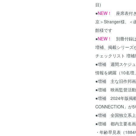
目)
●
NEW！
座席表付き
京＞Stranger
館様です
●
NEW！
別冊付録は、
増補、掲載シリーズが
チェックリスト 増補
●増補 週間スケジュ
情報を網羅（10名増、
●増補 主な旧作邦画
●増補 映画監督活動
●増補 2024年版掲
CONNECTION」が
●増補 全国独立系上
●増補 都内主要名画
・年齢早見表（188