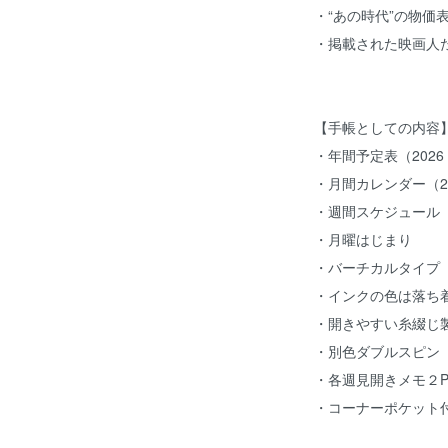
・“あの時代”の物価
・掲載された映画人
【手帳としての内容
・年間予定表（2026 .
・月間カレンダー（2026
・週間スケジュール（20
・月曜はじまり
・バーチカルタイプ
・インクの色は落ち
・開きやすい糸綴じ
・別色ダブルスピ
・各週見開きメモ２
・コーナーポケット