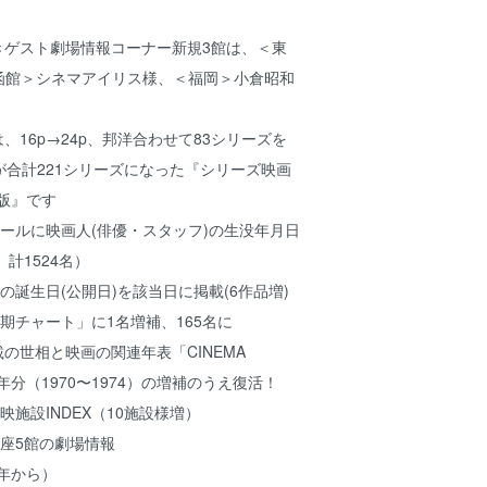
ゲスト劇場情報コーナー新規3館は、＜東
様、＜函館＞シネマアイリス様、＜福岡＞小倉昭和
16p→24p、邦洋合わせて83シリーズを
合計221シリーズになった『シリーズ映画
版』です
ールに映画人(俳優・スタッフ)の生没年月日
計1524名）
の誕生日(公開日)を該当日に掲載(6作品増)
期チャート」に1名増補、165名に
載の世相と映画の関連年表「CINEMA
5年分（1970〜1974）の増補のうえ復活！
映施設INDEX（10施設様増）
座5館の劇場情報
4年から）