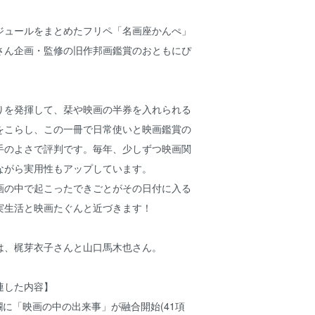
ジュールをまとめたフリペ「名画座かんぺ」
さん企画・監修の旧作邦画鑑賞のおともにぴ
。
りを発揮して、栞や映画の半券を入れられる
をこらし、この一冊で日常使いと映画鑑賞の
手のよさで評判です。毎年、少しずつ映画関
ながら実用性もアップしています。
画の中で起こったできごとがその日付に入る
実生活と映画たぐんと近づきます！
は、梶芽衣子さんと山口馬木也さん。
連した内容】
に「映画の中の出来事」が融合開始(41項