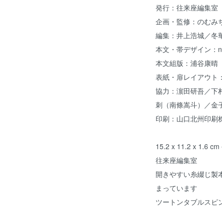
発行：往来座編集室
企画・監修：のむみ
編集：井上浩城／冬
本文・帯デザイン：n
本文組版：浦谷康晴（
表紙・扉レイアウト：vit
協力：濵田研吾／下
刺（南條嵩斗）／金
印刷：山口北州印刷
15.2 x 11.2 x 
往来座編集室
開きやすい糸綴じ製
まっています
ツートンタブルスピ