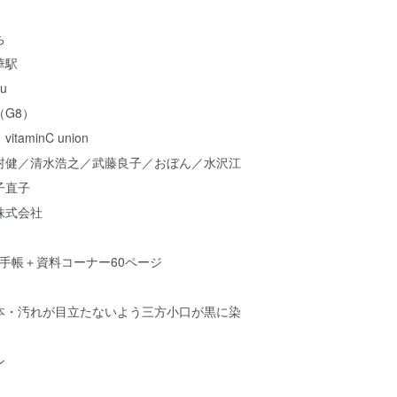
ち
華駅
u
G8）
aminC union
村健／清水浩之／武藤良子／おぼん／水沢江
子直子
株式会社
1.6 cm 手帳＋資料コーナー60ページ
本・汚れが目立たないよう三方小口が黒に染
ン