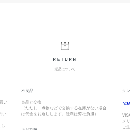
RETURN
返品について
不良品
ク
お買い
良品と交換
（ただし一点物などで交換する在庫がない場合
のい
は代金をお返しします。送料は弊社負担）
VI
メ
せし
ご
返品期限