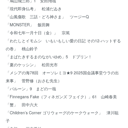
「鳩山飛三郎」1 安田翔哉
「現代即身仏考」 松浦だゐき
「山風傷歌 三話・どろ神さま」 ツージーQ
「MONSTER」 飯田舞
「令和七年一月十日（金）」 宗篤
「わたしとイモムシ いもいもしい愛の日記 その12-ハットする
の巻」 桃山鈴子
「まばたきするまのながいゆめ」5 ドブリン！
「夏のケッシン」 松田光市
「メシアの海78回 オーソレミヨ★9 2025国会議事堂ウラの出
来事」 菅野修（おさむ先生）
「バルーン」9 まどの一哉
「Finnegans Fake（フィネガンズ フェイク）」61 山崎春美
「蟹」 田中六大
「Children’s Corner ゴリウォーグのケークウォーク」 津川聡
子