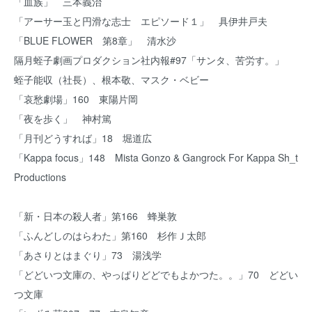
「血族」 三本義治
「アーサー玉と円滑な志士 エピソード１」 具伊井戸夫
「BLUE FLOWER 第8章」 清水沙
隔月蛭子劇画プロダクション社内報#97「サンタ、苦労す。」
蛭子能収（社長）、根本敬、マスク・ベビー
「哀愁劇場」160 東陽片岡
「夜を歩く」 神村篤
「月刊どうすれば」18 堀道広
「Kappa focus」148 Mista Gonzo & Gangrock For Kappa Sh_t
Productions
「新・日本の殺人者」第166 蜂巣敦
「ふんどしのはらわた」第160 杉作Ｊ太郎
「あさりとはまぐり」73 湯浅学
「どどいつ文庫の、やっぱりどどでもよかつた。。」70 どどい
つ文庫