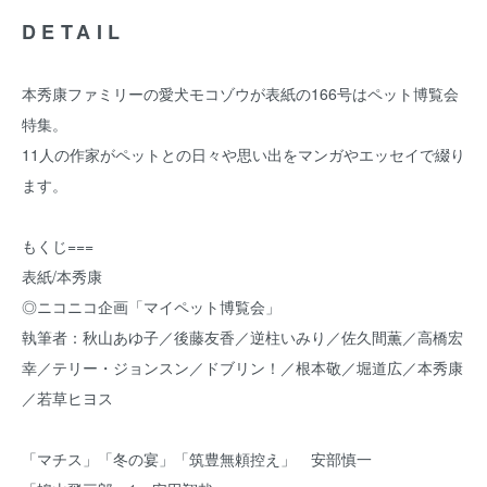
DETAIL
本秀康ファミリーの愛犬モコゾウが表紙の166号はペット博覧会
特集。
11人の作家がペットとの日々や思い出をマンガやエッセイで綴り
ます。
もくじ===
表紙/本秀康
◎ニコニコ企画「マイペット博覧会」
執筆者：秋山あゆ子／後藤友香／逆柱いみり／佐久間薫／高橋宏
幸／テリー・ジョンスン／ドブリン！／根本敬／堀道広／本秀康
／若草ヒヨス
「マチス」「冬の宴」「筑豊無頼控え」 安部慎一