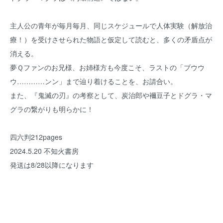
主人公の青年が毎月毎月、同じスケジュールで人体実験（解放治
療！）を受けさせられた物語と仮定して読むと、多くの矛盾点が
消える。
夢Ｑファンのお兄様、お姉様方も今度こそ、ラストの「ブウウ
ウ…………ンン」まで辿り着けることを、お請合い。
また、『鬼滅の刃』の考察として、炭治郎や襧豆子とドグラ・マ
グラの繋がりも明らかに！
四六判212pages
2024.5.20 不知火書房
発送は8/28以降になります