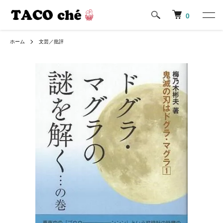
0
ホーム
文芸／批評