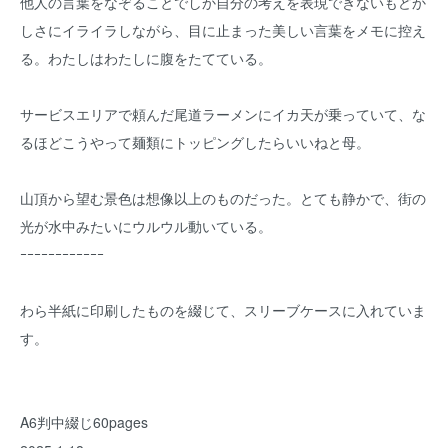
他人の言葉をなぞることでしか自分の考えを表現できないもどか
しさにイライラしながら、目に止まった美しい言葉をメモに控え
る。わたしはわたしに腹をたてている。
サービスエリアで頼んだ尾道ラーメンにイカ天が乗っていて、な
るほどこうやって麺類にトッピングしたらいいねと母。
山頂から望む景色は想像以上のものだった。とても静かで、街の
光が水中みたいにウルウル動いている。
ｰｰｰｰｰｰｰｰｰｰｰｰ
わら半紙に印刷したものを綴じて、スリーブケースに入れていま
す。
A6判中綴じ60pages