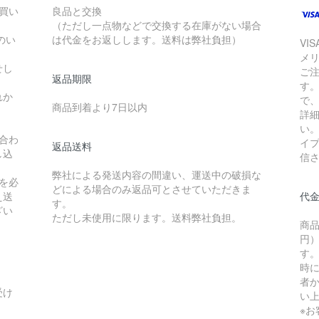
お買い
良品と交換
（ただし一点物などで交換する在庫がない場合
のい
は代金をお返しします。送料は弊社負担）
VI
メ
せし
ご
返品期限
す
れか
で
商品到着より7日以内
詳
い
合わ
イ
返品送料
し込
信
弊社による発送内容の間違い、運送中の破損な
を必
どによる場合のみ返品可とさせていただきま
え送
代
す。
ざい
ただし未使用に限ります。送料弊社負担。
商品
円）
す
時
者か
受け
い
※