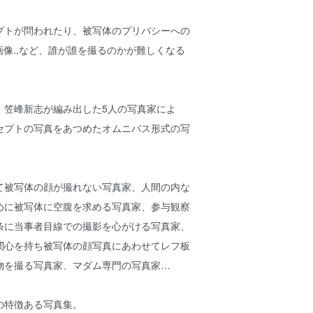
プトが問われたり、被写体のプリバシーへの
画像..など、誰が誰を撮るのかが難しくなる
・笠峰新志が編み出した5人の写真家によ
セプトの写真をあつめたオムニバス形式の写
て被写体の顔が撮れない写真家、人間の内な
めに被写体に空腹を求める写真家、参与観察
条に当事者目線での撮影を心がける写真家、
関心を持ち被写体の顔写真にあわせてレフ板
物を撮る写真家、マダム専門の写真家…
の特徴ある写真集。