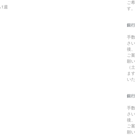
ご
1週
す
銀
手
さ
後
ご
願
（
ま
い
銀行
手
さ
後
ご
願