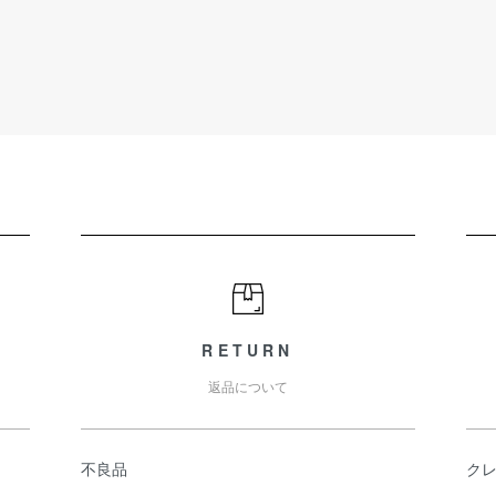
RETURN
返品について
不良品
ク