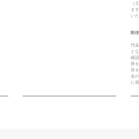
（
ま
い
郵
代
と
確
座
容
金
に