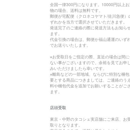
全国一律300円になります。10000円以上
物の場合、送料は無料です。
郵便が宅配便（クロネコヤマト/佐川急便）
ずれかを当方で選択させていただきます。
発送完了のご連絡の際に発送方法もお知ら
ます。
代金引換の場合は、郵便か福山通運のいず
でお送りいたします。
※お受取日をご指定の際、直近の場合は間に
ない事がございますので、余裕を見てお申
みいただけましたら幸いです。
※離島などの一部地域、ならびに特別な梱包
要とする商品につきましては、ご連絡のう
料や梱包代金を追加でお願いすることがご
ます。
店頭受取
東京・中野のタコシェ実店舗にご来店、お
取りとなります。