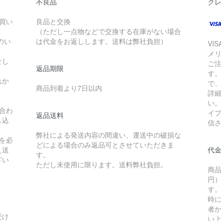
不良品
ク
お買い
良品と交換
（ただし一点物などで交換する在庫がない場合
のい
は代金をお返しします。送料は弊社負担）
VI
メ
せし
ご
返品期限
す
れか
で
商品到着より7日以内
詳
い
合わ
イ
返品送料
し込
信
弊社による発送内容の間違い、運送中の破損な
を必
どによる場合のみ返品可とさせていただきま
え送
代
す。
ざい
ただし未使用に限ります。送料弊社負担。
商品
円）
す
時
者か
受け
い