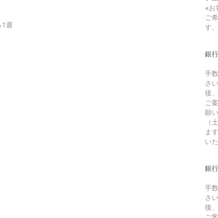
※
ご
1週
す
銀
手
さ
後
ご
願
（
ま
い
銀行
手
さ
後
ご