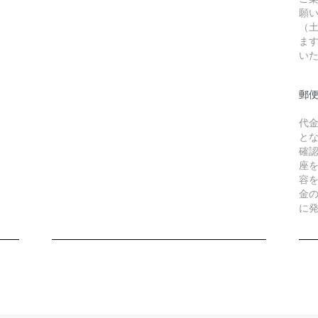
願
（
ま
い
郵
代
と
確
座
容
金
に