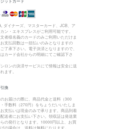
レジットカード
SA, ダイナーズ、マスターカード、JCB、ア
リカン・エキスプレスがご利用可能です。
注文者様名義のカードのみご利用いただけま
。お支払回数は一括払いのみとなりますの
、ご了承下さい。電子決済となりますので、
細はカード会社からの明細にてご確認下さ
。
プシロンの決済サービスにて情報は安全に送
されます。
金引換
のお届けの際に、商品代金と送料（300
・手数料（270円）をちょうだいいたしま
。お支払いは現金のみで承ります。商品到着
に配送者にお支払い下さい。領収証は発送業
らの発行となります。10000円以上、お買
上げの場合は、送料は無料になります。