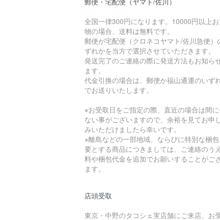
郵便・宅配便（ヤマト/佐川）
全国一律300円になります。10000円以上
物の場合、送料は無料です。
郵便が宅配便（クロネコヤマト/佐川急便）
ずれかを当方で選択させていただきます。
発送完了のご連絡の際に発送方法もお知ら
ます。
代金引換の場合は、郵便か福山通運のいず
でお送りいたします。
※お受取日をご指定の際、直近の場合は間に
ない事がございますので、余裕を見てお申
みいただけましたら幸いです。
※離島などの一部地域、ならびに特別な梱包
要とする商品につきましては、ご連絡のう
料や梱包代金を追加でお願いすることがご
ます。
店頭受取
東京・中野のタコシェ実店舗にご来店、お