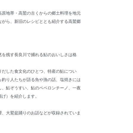
高原地帯・高鷲の古くからの郷土料理を地元
ながら、新旧のレシピととも紹介する高鷲郷
然を残す長良川で捕れる鮎のおいしさは格
りだした食文化のひとつ、特産の鮎につい
ら釣り人たちが語る魚や漁の話、塩焼きには
し、鮎ぞうすい、鮎のペペロンチーノ、一夜
揚げ）を紹介します。
理、大鷲盆踊りのお話などが収録されていま