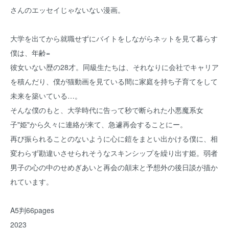
さんのエッセイじゃないない漫画。
大学を出てから就職せずにバイトをしながらネットを見て暮らす
僕は、年齢=
彼女いない歴の28才。同級生たちは、それなりに会社でキャリア
を積んだり、僕が猫動画を見ている間に家庭を持ち子育てをして
未来を築いている…。
そんな僕のもと、大学時代に告って秒で断られた小悪魔系女
子"姫"から久々に連絡が来て、急遽再会することにー。
再び振られることのないように心に鎧をまとい出かける僕に、相
変わらず勘違いさせられそうなスキンシップを繰り出す姫。弱者
男子の心の中のせめぎあいと再会の顛末と予想外の後日談が描か
れています。
A5判66pages
2023