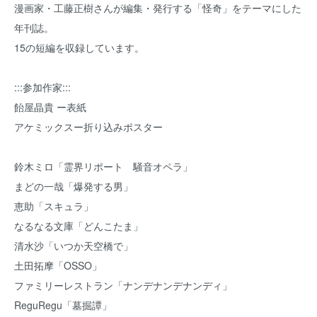
漫画家・工藤正樹さんが編集・発行する「怪奇」をテーマにした
年刊誌。
15の短編を収録しています。
:::参加作家:::
飴屋晶貴 ー表紙
アケミックスー折り込みポスター
鈴木ミロ「霊界リポート 騒音オペラ」
まどの一哉「爆発する男」
恵助「スキュラ」
なるなる文庫「どんこたま」
清水沙「いつか天空橋で」
土田拓摩「OSSO」
ファミリーレストラン「ナンデナンデナンディ」
ReguRegu「墓掘譚」