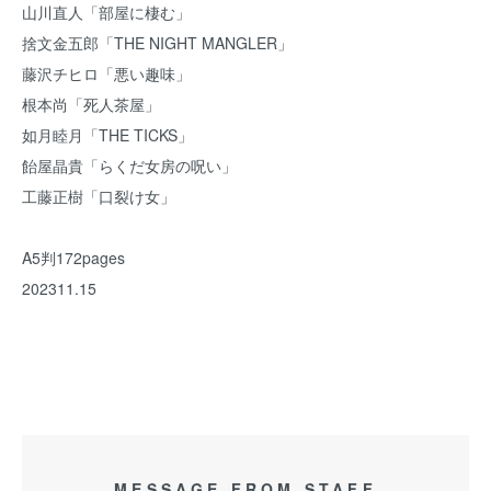
山川直人「部屋に棲む」
捨文金五郎「THE NIGHT MANGLER」
藤沢チヒロ「悪い趣味」
根本尚「死人茶屋」
如月睦月「THE TICKS」
飴屋晶貴「らくだ女房の呪い」
工藤正樹「口裂け女」
A5判172pages
202311.15
MESSAGE FROM STAFF