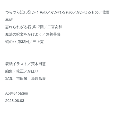
つらつら記し⑨ かくもの／かかれるもの／かかせるもの／佐藤
幸雄
忘れられざる石 第17回／二宮友和
魔法の呪文をかけよう／無善菩薩
蟻のハ 第32回／三上寛
表紙イラスト／荒木田慧
編集・校正／かほり
写真 市田響 湯原昌泰
A5判84pages
2023.06.03