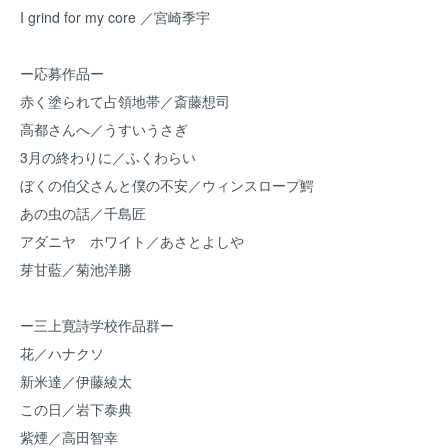
I grind for my core ／宮崎季宇
ー応募作品ー
赤く塗られて占領地帯／斎藤想司
高都さんへ／うすいうさぎ
3月の終わりに／ふくわらい
ぼくの伯父さんと僕の不安／ウィンスロープ鰐
あの虫の話／千島匠
アダニヤ ホワイト／あさとよしや
芽甘藍／菊池洋勝
ー三上寛詩学校作品群ー
花／ハナクソ
新米達／伊藤綾太
この日／岩下泰典
紫煙／高田智幸