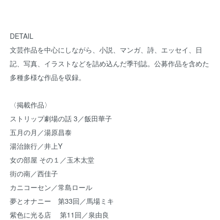
DETAIL
文芸作品を中心にしながら、小説、マンガ、詩、エッセイ、日
記、写真、イラストなどを詰め込んだ季刊誌。公募作品を含めた
多種多様な作品を収録。
〈掲載作品〉
ストリップ劇場の話 3／飯田華子
五月の月／湯原昌泰
湯治旅行／井上Y
女の部屋 その１／玉木太堂
街の南／西佳子
カニコーセン／常島ロール
夢とオナニー 第33回／馬場ミキ
紫色に光る店 第11回／泉由良