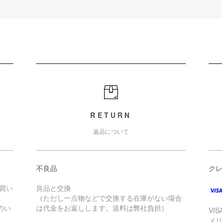
RETURN
返品について
不良品
ク
お買い
良品と交換
（ただし一点物などで交換する在庫がない場合
のい
は代金をお返しします。送料は弊社負担）
VI
メ