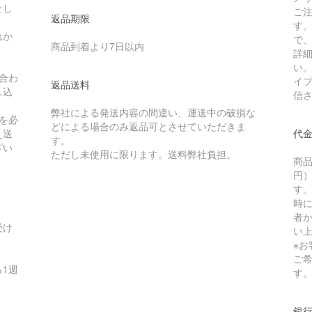
せし
ご
返品期限
す
れか
で
商品到着より7日以内
詳
い
合わ
イ
返品送料
し込
信
弊社による発送内容の間違い、運送中の破損な
を必
どによる場合のみ返品可とさせていただきま
え送
代
す。
ざい
ただし未使用に限ります。送料弊社負担。
商品
円）
す
時
者か
受け
い
※
ご
1週
す
銀