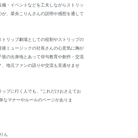
設備・イベントなどを工夫しながらストリッ
のが、菜央こりんさんの説明や感想を通して
ストリップ劇場としての役割やストリップの
道後ミュージックの社長さんの心意気に胸が
子規の出身地とあって俳句教育や創作・交流
？、地元ファンの語りや交流も見逃せませ
リップに行く人でも、"これだけおさえてお
簡単なマナーやルールのページがありま
こりん