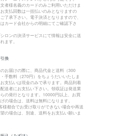
注文者様名義のカードのみご利用いただけま
。お支払回数は一括払いのみとなりますの
、ご了承下さい。電子決済となりますので、
細はカード会社からの明細にてご確認下さ
。
プシロンの決済サービスにて情報は安全に送
されます。
金引換
のお届けの際に、商品代金と送料（300
・手数料（270円）をちょうだいいたしま
。お支払いは現金のみで承ります。商品到着
に配送者にお支払い下さい。領収証は発送業
らの発行となります。10000円以上、お買
上げの場合は、送料は無料になります。
お客様都合でお受け取りができない場合や再送
希望の場合は、別途、送料をお支払い願いま
。
行振込（みずほ）