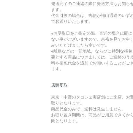
発送完了のご連絡の際に発送方法もお知ら
ます。
代金引換の場合は、郵便か福山通運のいず
でお送りいたします。
※お受取日をご指定の際、直近の場合は間に
ない事がございますので、余裕を見てお申
みいただけましたら幸いです。
※離島などの一部地域、ならびに特別な梱包
要とする商品につきましては、ご連絡のう
料や梱包代金を追加でお願いすることがご
ます。
店頭受取
東京・中野のタコシェ実店舗にご来店、お
取りとなります。
商品代金のみで、送料は発生しません。
お取り置き期間は、商品がご用意できてから
間となります。