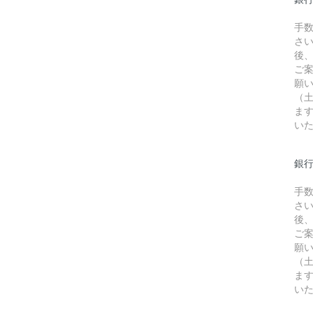
手
さ
後
ご
願
（
ま
い
銀行
手
さ
後
ご
願
（
ま
い