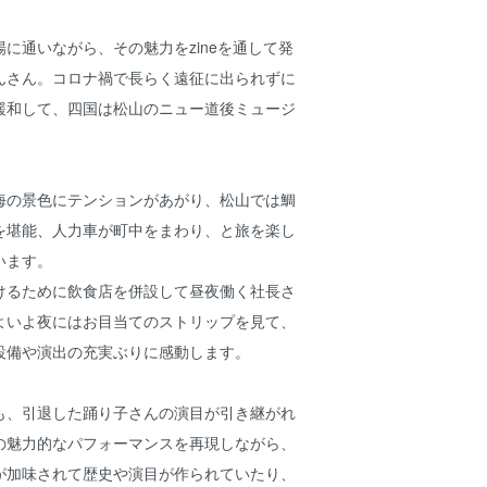
に通いながら、その魅力をzineを通して発
んさん。コロナ禍で長らく遠征に出られずに
緩和して、四国は松山のニュー道後ミュージ
海の景色にテンションがあがり、松山では鯛
を堪能、人力車が町中をまわり、と旅を楽し
います。
けるために飲食店を併設して昼夜働く社長さ
よいよ夜にはお目当てのストリップを見て、
設備や演出の充実ぶりに感動します。
も、引退した踊り子さんの演目が引き継がれ
の魅力的なパフォーマンスを再現しながら、
が加味されて歴史や演目が作られていたり、