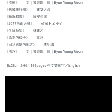
《流動》——文｜黃崇凱、圖｜Byun Young Geun
《舊城旅行團》——建築大叔
《睡眠都市》——日安焦慮
《2077自由天梯》——偵探 H.Z 小姐
《生日願望》——林建才
《原本的樣子》——葉汪
《回到逃離的地方》——李明璁
《漂浮》——文｜黃崇凱、圖｜Byun Young Geun
18x26cm 2冊組 168pages 中文繁体字／English