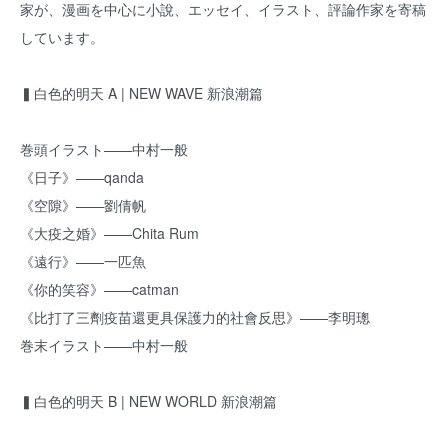
家が、漫画を中心に小說、エッセイ、イラスト、評論作家を寄稿
しています。
▍白色的明天 A | NEW WAVE 新浪潮篇
巻頭イラスト——中村一般
《日子》——qanda
《空隙》——劉倩帆
《大疫之婚》——Chita Rum
《遠行》——一匹魚
《你的笑容》——catman
《比打了三劑疫苗還更具保護力的社會反思》——李明璁
巻末イラスト——中村一般
▍白色的明天 B | NEW WORLD 新浪潮篇