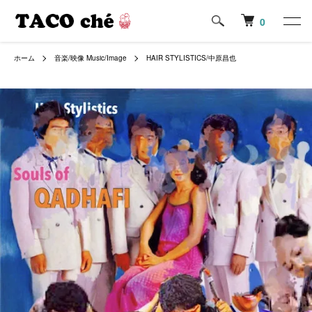
0
ホーム
音楽/映像 Music/Image
HAIR STYLISTICS/中原昌也