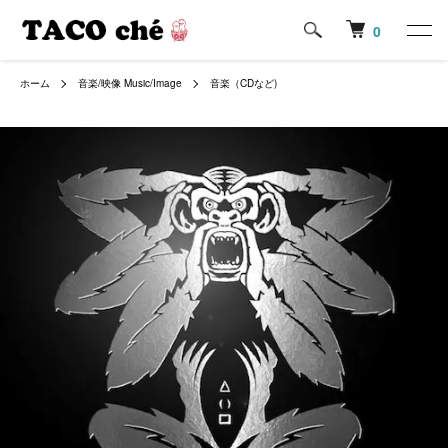
0
ホーム
音楽/映像 Music/Image
音楽（CDなど)